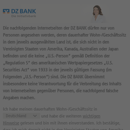
Das Wertpapierportal der DZ BANK
Die nachfolgenden Internetseiten der DZ BANK dürfen nur von
Personen angesehen werden, deren dauerhafter Wohn-/Geschäftssitz
in dem jeweils ausgewählten Land ist, die sich nicht in den
Vereinigten Staaten von Amerika, Kanada, Australien oder Japan
befinden und die keine „U.S.-Person“ gemäß Definition der
Werbung: Zukunftstrend Künstliche Intelligenz
Werbung: Anlage-Spezial 06.08
Besser traden mit DZ BANK Webinaren
.2026
06.08.2026
PRYSMIAN: P-LASER, ENCORE-DEAL UND
DAX-AKTIEN ÜBERRASCHEN: STEHT
„Regulation S“ des amerikanischen Wertpapiergesetzes „U.S.
MICROSOFT: AZURE-MEILENSTEIN UND 90
KI-BOOM TREIBEN DAS REKORDERGEBNIS
DIE NÄCHSTE MARKTPHASE BEVOR?
Securities Act“ von 1933 in der jeweils gültigen Fassung (im
MILLIARDEN US-
Im Durchschnitt erleiden 7 von 10 Kleinanlegern Verluste beim Handel mit
Im Durchschnitt erleiden 7 von 10 Kleinanlegern Verluste beim Handel mit
Folgenden „U.S.-Person“) sind. Die DZ BANK übernimmt
Turbo-Zertifikaten. Turbo-Zertifikate sind hoch risikoreiche Produkte und nicht
Turbo-Zertifikaten. Turbo-Zertifikate sind hoch risikoreiche Produkte und nicht
DOLLAR QUARTALSUMSATZ IM ZEICHEN
für langfristige Anlagestrategien geeignet.
für langfristige Anlagestrategien geeignet.
insbesondere keine Verantwortung für die Verbreitung des Inhalts
Link zum Live-Streaming ohne Anmeldung
DES KI-AUSBAUS
von Internetseiten gegenüber Personen, die nachfolgend falsche
Gemäß Allgemeinverfügung BaFin nach Art. 42 MiFIR und § 15 Absatz 1 Satz 2 WpHG in
Gemäß Allgemeinverfügung BaFin nach Art. 42 MiFIR und § 15 Absatz 1 Satz 2 WpHG in
Mehr
Mehr
am Montag um 19:00 Uhr
Verbindung mit Art. 42 MiFIR betreffend Turbo-Zertifikate vom 15.10.2025 //
Verbindung mit Art. 42 MiFIR betreffend Turbo-Zertifikate vom 15.10.2025 //
Angaben machen.
Risikobeschreibung siehe Folgeseite.
Risikobeschreibung siehe Folgeseite.
Ich habe meinen dauerhaften Wohn-/Geschäftssitz in
Unverb. Kursindikationen
und habe die weiteren
wichtigen
Hinweise
gelesen und bin mit ihnen einverstanden. Ich bestätige,
Übersicht
Indizes
Währungen
Rohstoffe
dass ich mich derzeit nicht in den Vereinigten Staaten von Amerika,