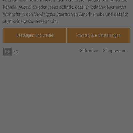
Kanada, Australien oder Japan befinde, dass ich keinen dauerhaften
DAX
ESTOXX
12:58:14
07.08.
Wohnsitz in den Vereinigten Staaten von Amerika habe und dass ich
26.364,00
6.523,86
auch keine „U.S.-Person“ bin.
0,86%
0,33%
Bestätigen und weiter
Privatsphäre Einstellungen
Internal error, please
Internal error, please
try again!
try again!
Drucken
Impressum
DE
EN
TECHNISCHE ANALYSE DAX