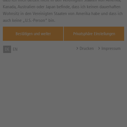
Kanada, Australien oder Japan befinde, dass ich keinen dauerhaften
DAX
ESTOXX
05.08.
05.08.
Wohnsitz in den Vereinigten Staaten von Amerika habe und dass ich
26.215,00
6.476,98
auch keine „U.S.-Person“ bin.
0,05%
-0,15%
Bestätigen und weiter
Privatsphäre Einstellungen
Internal error, please
Internal error, please
try again!
try again!
Drucken
Impressum
DE
EN
TECHNISCHE ANALYSE DAX