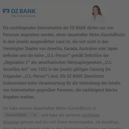
Das Wertpapierportal der DZ BANK
Die nachfolgenden Internetseiten der DZ BANK dürfen nur von
Personen angesehen werden, deren dauerhafter Wohn-/Geschäftssitz
in dem jeweils ausgewählten Land ist, die sich nicht in den
Vereinigten Staaten von Amerika, Kanada, Australien oder Japan
befinden und die keine „U.S.-Person“ gemäß Definition der
Werbung: Idee der Woche 04.08.2026
Werbung: Rohstoff-Trading 04.08.2026
Werbung: Aktien-Trading 03.08.2026
UNICREDIT: REKORDGEWINNE UND DER
GOLD: STRUKTURELLE VERSCHIEBUNGEN
DASSAULT SYSTEMES: WARUM DIE KI-
„Regulation S“ des amerikanischen Wertpapiergesetzes „U.S.
STRATEGISCHE
STÜTZEN DAS PREISNIVEAU
STRATEGIE UND
Securities Act“ von 1933 in der jeweils gültigen Fassung (im
GRIFF NACH DER COMMERZBANK-
DER RÜSTUNGSBOOM DIE 15ER KGV-AKTIE
Im Durchschnitt erleiden 7 von 10 Kleinanlegern Verluste beim Handel mit
Im Durchschnitt erleiden 7 von 10 Kleinanlegern Verluste beim Handel mit
Folgenden „U.S.-Person“) sind. Die DZ BANK übernimmt
Turbo-Zertifikaten. Turbo-Zertifikate sind hoch risikoreiche Produkte und nicht
Turbo-Zertifikaten. Turbo-Zertifikate sind hoch risikoreiche Produkte und nicht
KONTROLLE
BEFLÜGELN
für langfristige Anlagestrategien geeignet.
für langfristige Anlagestrategien geeignet.
insbesondere keine Verantwortung für die Verbreitung des Inhalts
von Internetseiten gegenüber Personen, die nachfolgend falsche
Gemäß Allgemeinverfügung BaFin nach Art. 42 MiFIR und § 15 Absatz 1 Satz 2 WpHG in
Gemäß Allgemeinverfügung BaFin nach Art. 42 MiFIR und § 15 Absatz 1 Satz 2 WpHG in
Mehr
Mehr
Mehr
Verbindung mit Art. 42 MiFIR betreffend Turbo-Zertifikate vom 15.10.2025 //
Verbindung mit Art. 42 MiFIR betreffend Turbo-Zertifikate vom 15.10.2025 //
Angaben machen.
Risikobeschreibung siehe Folgeseite.
Risikobeschreibung siehe Folgeseite.
Risikobeschreibung siehe Folgeseite.
Ich habe meinen dauerhaften Wohn-/Geschäftssitz in
Unverb. Kursindikationen
und habe die weiteren
wichtigen
Hinweise
gelesen und bin mit ihnen einverstanden. Ich bestätige,
Übersicht
Indizes
Währungen
Rohstoffe
dass ich mich derzeit nicht in den Vereinigten Staaten von Amerika,