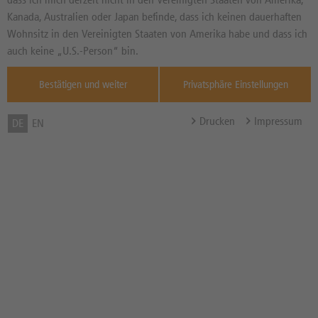
Kanada, Australien oder Japan befinde, dass ich keinen dauerhaften
Wohnsitz in den Vereinigten Staaten von Amerika habe und dass ich
auch keine „U.S.-Person“ bin.
Bestätigen und weiter
Privatsphäre Einstellungen
Drucken
Impressum
DE
EN
Die jüngsten Marktentwicklungen
haben bei Anlegern des
Biokraftstoffherstellers Verbio für eine
wahre Achterbahnfahrt der Gefühle
gesorgt. Dennoch blickt das
Management dank starker
Wachstumsperspektiven und einer
kürzlich angehobenen Gewinnprognose
äußerst zuversichtlich in die Zukunft.
Redakteur
Marcus Landau