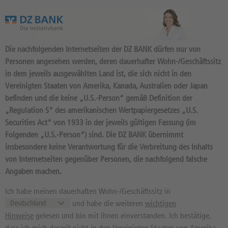
Das Wertpapierportal der DZ BANK
Die nachfolgenden Internetseiten der DZ BANK dürfen nur von
Personen angesehen werden, deren dauerhafter Wohn-/Geschäftssitz
in dem jeweils ausgewählten Land ist, die sich nicht in den
Vereinigten Staaten von Amerika, Kanada, Australien oder Japan
befinden und die keine „U.S.-Person“ gemäß Definition der
Anlage-Impulse
/ Archiv: 05.05.2026 | 11:44:06
„Regulation S“ des amerikanischen Wertpapiergesetzes „U.S.
Werbung
Securities Act“ von 1933 in der jeweils gültigen Fassung (im
Folgenden „U.S.-Person“) sind. Die DZ BANK übernimmt
VERBIO: ZWISCHEN
insbesondere keine Verantwortung für die Verbreitung des Inhalts
GEOPOLITISCHEN
von Internetseiten gegenüber Personen, die nachfolgend falsche
SCHWANKUNGEN UND
Angaben machen.
GRÜNER ZUKUNFTSVISION
Ich habe meinen dauerhaften Wohn-/Geschäftssitz in
und habe die weiteren
wichtigen
Hinweise
gelesen und bin mit ihnen einverstanden. Ich bestätige,
dass ich mich derzeit nicht in den Vereinigten Staaten von Amerika,