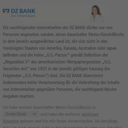
Das Wertpapierportal der DZ BANK
Die nachfolgenden Internetseiten der DZ BANK dürfen nur von
Personen angesehen werden, deren dauerhafter Wohn-/Geschäftssitz
in dem jeweils ausgewählten Land ist, die sich nicht in den
Vereinigten Staaten von Amerika, Kanada, Australien oder Japan
befinden und die keine „U.S.-Person“ gemäß Definition der
„Regulation S“ des amerikanischen Wertpapiergesetzes „U.S.
Securities Act“ von 1933 in der jeweils gültigen Fassung (im
Folgenden „U.S.-Person“) sind. Die DZ BANK übernimmt
insbesondere keine Verantwortung für die Verbreitung des Inhalts
RENTEN
von Internetseiten gegenüber Personen, die nachfolgend falsche
Angaben machen.
Das ZEW führt vierteljährlich einen
Prognosetest durch
.
Ich habe meinen dauerhaften Wohn-/Geschäftssitz in
und habe die weiteren
wichtigen
Im ZEW-
Hinweise
gelesen und bin mit ihnen einverstanden. Ich bestätige,
Prognosetest
dass ich mich derzeit nicht in den Vereinigten Staaten von Amerika,