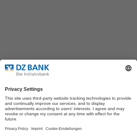
DZ BANK AG
Platz der Republik
60325 Frankfurt/M.
Bundesverband für strukturierte Wertpapiere
Datenschutz
Privatsphäre Einstellungen
Rechtliche Hinweise
Impressum
Marktdaten werden durch Morningstar oder
Solvians
zur