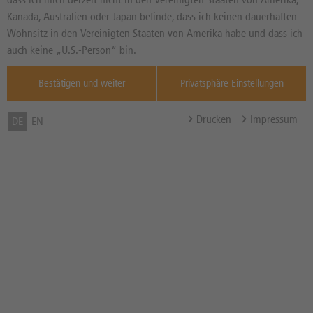
mit der
Kanada, Australien oder Japan befinde, dass ich keinen dauerhaften
Prognoseabgabe am 30. März 2015 gelang es
der DZ BANK, in der Subkategorie
Wohnsitz in den Vereinigten Staaten von Amerika habe und dass ich
kurzfristige
den
einzunehmen und ist
Zinsen
zweiten Platz
auch keine „U.S.-Person“ bin.
damit gegenüber dem Vorquartal um einen
Platz vorgerückt.
Bestätigen und weiter
Privatsphäre Einstellungen
Auch bezüglich der Prognosegüte der
konnte die DZ BANK den
langfristigen Zinsen
Drucken
Impressum
DE
EN
wie im Vorquartal behaupten.
dritten Platz
Bei der Auswertung der Richtungsprognosen
für die
erreicht die DZ
langfristigen Zinsen
BANK einen
und hinsichtlich des
zweiten Platz
den
.
DJ Stoxx 50
dritten Rang
Filialfinder
SERVICE