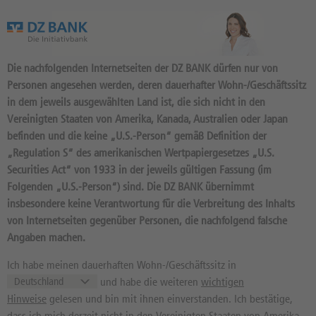
Das Wertpapierportal der DZ BANK
Die nachfolgenden Internetseiten der DZ BANK dürfen nur von
Personen angesehen werden, deren dauerhafter Wohn-/Geschäftssitz
in dem jeweils ausgewählten Land ist, die sich nicht in den
Vereinigten Staaten von Amerika, Kanada, Australien oder Japan
befinden und die keine „U.S.-Person“ gemäß Definition der
NEWS
„Regulation S“ des amerikanischen Wertpapiergesetzes „U.S.
Securities Act“ von 1933 in der jeweils gültigen Fassung (im
Folgenden „U.S.-Person“) sind. Die DZ BANK übernimmt
insbesondere keine Verantwortung für die Verbreitung des Inhalts
von Internetseiten gegenüber Personen, die nachfolgend falsche
Suchen
Angaben machen.
Ich habe meinen dauerhaften Wohn-/Geschäftssitz in
07.08.2026 | 23:21:11 (dpa-AFX)
und habe die weiteren
wichtigen
EQS-Adhoc: Northern Data Group berichtet
Hinweise
gelesen und bin mit ihnen einverstanden. Ich bestätige,
über Q2 2026 einschließlich nachteiliger Fair-
Value-Bewertung bedingter Gegenleistung
dass ich mich derzeit nicht in den Vereinigten Staaten von Amerika,