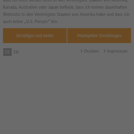
(deutsch)
Kanada, Australien oder Japan befinde, dass ich keinen dauerhaften
Wohnsitz in den Vereinigten Staaten von Amerika habe und dass ich
07.08.2026 | 13:59:30 (dpa-AFX)
auch keine „U.S.-Person“ bin.
EQS-Adhoc: pferdewetten.de AG: Einmalige
Sondereffekte werden EBITDA 2025
Bestätigen und weiter
Privatsphäre Einstellungen
maßgeblich negativ beeinflussen (deutsch)
Drucken
Impressum
DE
EN
07.08.2026 | 11:12:20 (dpa-AFX)
EQS-Adhoc: RHÖN-KLINIKUM
Aktiengesellschaft: Asklepios Kliniken GmbH
& Co. KGaA übermittelt Verlangen zur
Durchführung eines Squeeze-out der
Minderheitsaktionäre der RHÖN-Klinikum
Aktiengesellschaft (deutsch)
07.08.2026 | 08:10:39 (dpa-AFX)
EQS-Adhoc: Brenntag SE hebt die Prognose
für das operative EBITDA für das
Geschäftsjahr 2026 an (deutsch)