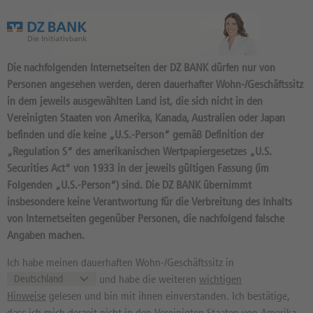
Das Wertpapierportal der DZ BANK
Die nachfolgenden Internetseiten der DZ BANK dürfen nur von
Personen angesehen werden, deren dauerhafter Wohn-/Geschäftssitz
in dem jeweils ausgewählten Land ist, die sich nicht in den
Vereinigten Staaten von Amerika, Kanada, Australien oder Japan
befinden und die keine „U.S.-Person“ gemäß Definition der
NACHRICHTEN UND ANALYSEN FÜR
„Regulation S“ des amerikanischen Wertpapiergesetzes „U.S.
Securities Act“ von 1933 in der jeweils gültigen Fassung (im
Folgenden „U.S.-Person“) sind. Die DZ BANK übernimmt
insbesondere keine Verantwortung für die Verbreitung des Inhalts
von Internetseiten gegenüber Personen, die nachfolgend falsche
Angaben machen.
Suchen
Ich habe meinen dauerhaften Wohn-/Geschäftssitz in
und habe die weiteren
wichtigen
09.08.2026 | 04:50:05 (dpa-AFX)
Hinweise
gelesen und bin mit ihnen einverstanden. Ich bestätige,
dpa-AFX KUNDEN-INFO: Impressum
dass ich mich derzeit nicht in den Vereinigten Staaten von Amerika,