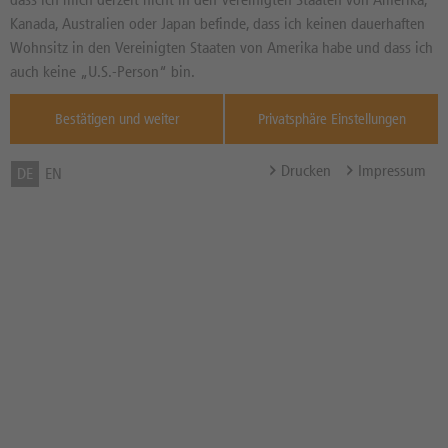
Kanada, Australien oder Japan befinde, dass ich keinen dauerhaften
09.08.2026 | 04:50:04 (dpa-AFX)
Wohnsitz in den Vereinigten Staaten von Amerika habe und dass ich
dpa-AFX KUNDEN-INFO: Finanzanalysen in
auch keine „U.S.-Person“ bin.
den dpa-AFX Diensten
Bestätigen und weiter
Privatsphäre Einstellungen
09.08.2026 | 00:01:09 (dpa-AFX)
EQS-News: Club-Angebote für
Reisebegeisterte in Deutschland (deutsch)
Drucken
Impressum
DE
EN
08.08.2026 | 19:22:21 (dpa-AFX)
Waldbrand am Gardasee: Mehr als 200
Menschen evakuiert
08.08.2026 | 19:21:25 (dpa-AFX)
Erneut Demonstration gegen den
Massentourismus auf Mallorca
1
2
3