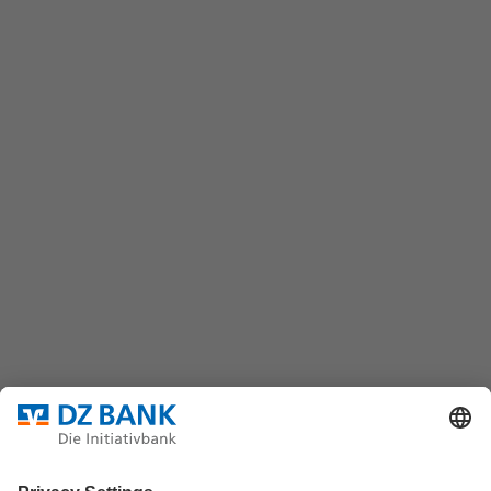
Kontaktformular
wertpapiere@dzbank.de
Chat
(069) 7447-7035
DZ BANK AG
Platz der Republik
60325 Frankfurt/M.
Bundesverband für strukturierte Wertpapiere
Datenschutz
Privatsphäre Einstellungen
Rechtliche Hinweise