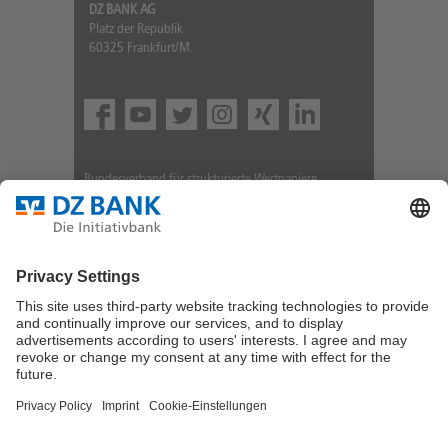
DZ BANK AG
Platz der Republik
60325 Frankfurt/M.
Bundesverband für strukturierte Wertpapiere
Datenschutz
Privatsphäre Einstellungen
Rechtliche Hinweise
Impressum
Marktdaten werden durch Morningstar oder
Solvians
zur