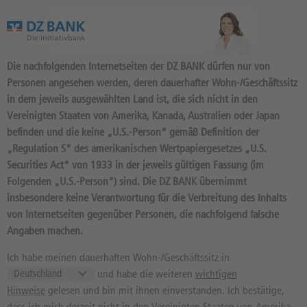
Das Wertpapierportal der DZ BANK
Die nachfolgenden Internetseiten der DZ BANK dürfen nur von
Personen angesehen werden, deren dauerhafter Wohn-/Geschäftssitz
in dem jeweils ausgewählten Land ist, die sich nicht in den
Vereinigten Staaten von Amerika, Kanada, Australien oder Japan
befinden und die keine „U.S.-Person“ gemäß Definition der
24.342
Produkte
„Regulation S“ des amerikanischen Wertpapiergesetzes „U.S.
DISCOUNT 7,5 2027/06:
Securities Act“ von 1933 in der jeweils gültigen Fassung (im
Folgenden „U.S.-Person“) sind. Die DZ BANK übernimmt
BASISWERT SCHAEFFLER
insbesondere keine Verantwortung für die Verbreitung des Inhalts
DU3624 / DE000DU36243 //
von Internetseiten gegenüber Personen, die nachfolgend falsche
Quelle: DZ BANK: Geld
07.08.
, Brief
Angaben machen.
07.08.
5,70
EUR
5,73
EUR
Ich habe meinen dauerhaften Wohn-/Geschäftssitz in
und habe die weiteren
wichtigen
Geld in EUR
Brief in EUR
Hinweise
gelesen und bin mit ihnen einverstanden. Ich bestätige,
Basiswertkurs:
--
dass ich mich derzeit nicht in den Vereinigten Staaten von Amerika,