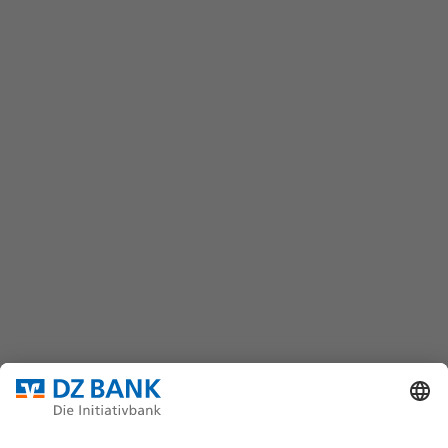
Kontaktformular
wertpapiere@dzbank.de
Chat
(069) 7447-7035
DZ BANK AG
Platz der Republik
60325 Frankfurt/M.
Bundesverband für strukturierte Wertpapiere
Datenschutz
Privatsphäre Einstellungen