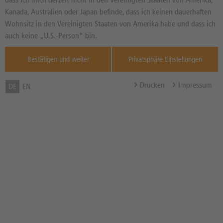
7,140
EUR
Diff. Vortag in %
Kanada, Australien oder Japan befinde, dass ich keinen dauerhaften
Quelle : Xetra ,
Wohnsitz in den Vereinigten Staaten von Amerika habe und dass ich
07.08.
auch keine „U.S.-Person“ bin.
Max Rendite
30,89%
Bestätigen und weiter
Privatsphäre Einstellungen
Max Rendite in % p.a.
35,94% p.a.
Discount in %
19,75%
Drucken
Impressum
DE
EN
Cap
7,50 EUR
Abstand zum Cap in %
5,04%
Bezugsverhältnis (BV) /
1,00
Bezugsgröße
Zum Musterdepot hinzufügen
zum Merkzettel hinzufügen