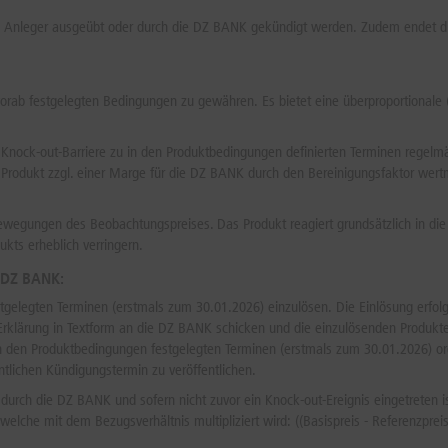
en Anleger ausgeübt oder durch die DZ BANK gekündigt werden. Zudem endet die
vorab festgelegten Bedingungen zu gewähren. Es bietet eine überproportionale (
 Knock-out-Barriere zu in den Produktbedingungen definierten Terminen regelm
dukt zzgl. einer Marge für die DZ BANK durch den Bereinigungsfaktor wertmin
Bewegungen des Beobachtungspreises. Das Produkt reagiert grundsätzlich in di
kts erheblich verringern.
 DZ BANK:
stgelegten Terminen (erstmals zum 30.01.2026) einzulösen. Die Einlösung erfo
e Erklärung in Textform an die DZ BANK schicken und die einzulösenden Produk
n den Produktbedingungen festgelegten Terminen (erstmals zum 30.01.2026) ord
tlichen Kündigungstermin zu veröffentlichen.
 durch die DZ BANK und sofern nicht zuvor ein Knock-out-Ereignis eingetreten 
elche mit dem Bezugsverhältnis multipliziert wird: ((Basispreis - Referenzprei