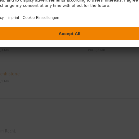
gültige Bedingungen
Zusammenfassung
0,3 MB
PDF 0,2 MB
enhistorie
0,1 MB
em Recht.