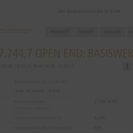
Das Wertpapierportal der DZ BANK
PRODUKTE
MÄRKTE
MAGAZIN
I
7.744,7 OPEN END: BASISWE
d
06.08.
18:28:21
, Brief
06.08.
18:28:21
Basiswertkurs:
PKT
26.159,00
Quelle : L&S TradeCen ,
18:26:38
Knock-Out-Barriere
27.744,70 PKT
(Stand 05.08. 04:02 Uhr)
Abstand zum Knock-Out in %
6,14%
Bezugsverhältnis (BV) / Bezugsgröße
0,01