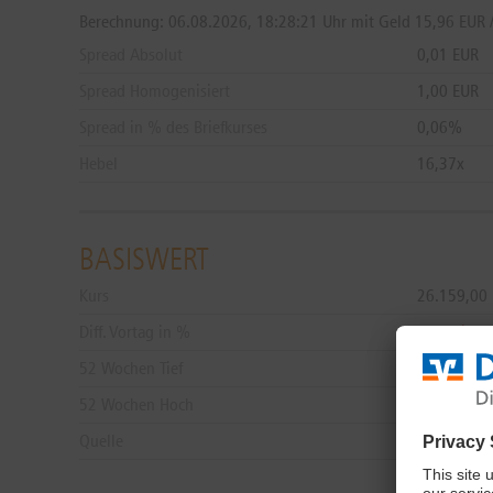
Berechnung:
06.08.2026, 18:28:21 Uhr mit Geld 15,96 EUR /
Spread Absolut
0,01 EUR
Spread Homogenisiert
1,00 EUR
Spread in % des Briefkurses
0,06%
Hebel
16,37x
BASISWERT
Kurs
26.159,00
Diff. Vortag in %
-0,21%
52 Wochen Tief
12.401,00
52 Wochen Hoch
26.438,00
Quelle
L&S Trade