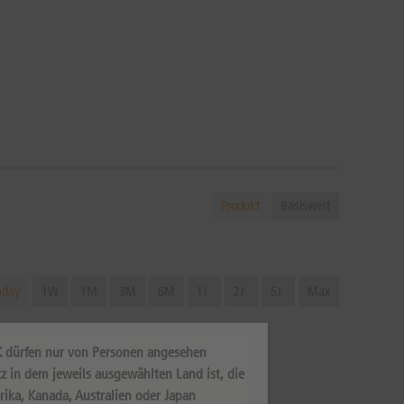
Produkt
Basiswert
aday
1W
1M
3M
6M
1J
2J
5J
Max
K dürfen nur von Personen angesehen
z in dem jeweils ausgewählten Land ist, die
rika, Kanada, Australien oder Japan