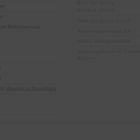
Knock-Out-Barriere
ukt
(Stand 05.08. 04:02 Uhr)
bo
Knock-Out-Barriere erreicht
lende Markterwartung)
Anpassungsprozentsatz p.a.
enthält: Bereinigungsfaktor
Anpassungshistorie KO-Schwell
Basispreis
6
6
:00
Hinweise zur Kursstellung