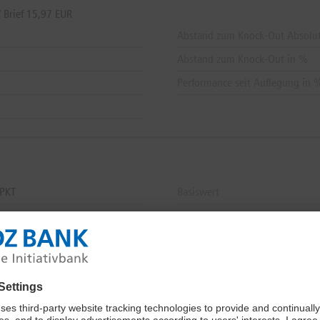
 Brief 15,97 EUR
Abstand zum Knock-Out Absolu
Abstand zum Knock-Out in %
Performance seit Auflegung in 
PKT
Basiswert
WKN / ISIN
 PKT
KGV
 PKT
Produkttyp
Cen,
18:26:38
Sektor