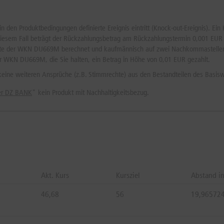
 den Produktbedingungen definierte Ereignis eintritt (Knock-out-Ereignis). Ein 
n diesem Fall beträgt der Rückzahlungsbetrag am Rückzahlungstermin 0,001 EU
dukte der WKN DU669M berechnet und kaufmännisch auf zwei Nachkommastellen
r WKN DU669M, die Sie halten, ein Betrag in Höhe von 0,01 EUR gezahlt.
 keine weiteren Ansprüche (z.B. Stimmrechte) aus den Bestandteilen des Basisw
der DZ BANK
" kein Produkt mit Nachhaltigkeitsbezug.
Akt. Kurs
Kursziel
Abstand i
46,68
56
19,96572