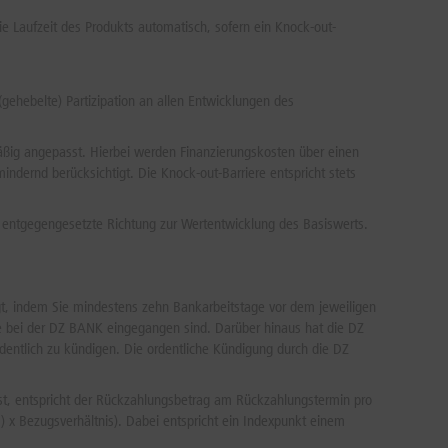
17.06.2026
27.777,52 PKT
27.777,52 PKT
 Laufzeit des Produkts automatisch, sofern ein Knock-out-
16.06.2026
27.778,32 PKT
27.778,32 PKT
15.06.2026
27.779,12 PKT
27.779,12 PKT
gehebelte) Partizipation an allen Entwicklungen des
12.06.2026
27.781,52 PKT
27.781,52 PKT
11.06.2026
27.782,32 PKT
27.782,32 PKT
äßig angepasst. Hierbei werden Finanzierungskosten über einen
dernd berücksichtigt. Die Knock-out-Barriere entspricht stets
10.06.2026
27.783,12 PKT
27.783,12 PKT
09.06.2026
27.783,92 PKT
27.783,92 PKT
e entgegengesetzte Richtung zur Wertentwicklung des Basiswerts.
08.06.2026
27.784,72 PKT
27.784,72 PKT
05.06.2026
27.787,12 PKT
27.787,12 PKT
lgt, indem Sie mindestens zehn Bankarbeitstage vor dem jeweiligen
04.06.2026
27.787,92 PKT
27.787,92 PKT
te bei der DZ BANK eingegangen sind. Darüber hinaus hat die DZ
03.06.2026
27.788,72 PKT
27.788,72 PKT
entlich zu kündigen. Die ordentliche Kündigung durch die DZ
02.06.2026
27.789,52 PKT
27.789,52 PKT
ist, entspricht der Rückzahlungsbetrag am Rückzahlungstermin pro
01.06.2026
27.790,32 PKT
27.790,32 PKT
s) x Bezugsverhältnis). Dabei entspricht ein Indexpunkt einem
29.05.2026
27.792,78 PKT
27.792,78 PKT