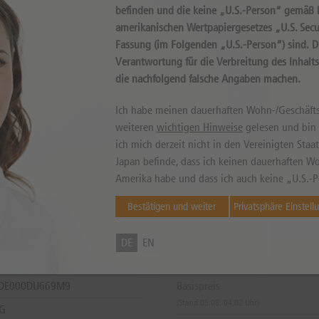
befinden und die keine „U.S.-Person“ gemäß D
amerikanischen Wertpapiergesetzes „U.S. Secur
Fassung (im Folgenden „U.S.-Person“) sind. 
Internal error, please try again!
Verantwortung für die Verbreitung des Inhalt
die nachfolgend falsche Angaben machen.
Ich habe meinen dauerhaften Wohn-/Geschäfts
weiteren
wichtigen Hinweise
gelesen und bin m
ich mich derzeit nicht in den Vereinigten Sta
Japan befinde, dass ich keinen dauerhaften Wo
Amerika habe und dass ich auch keine „U.S.-P
können sowohl niedriger als auch höher ausfallen. Falls Kurse in Fremdwährung notieren, kann
Bestätigen und weiter
Privatsphäre Einstell
DE
EN
 DE000DU669M9
Basispreis
(Stand 05.08. 04:02 Uhr)
AG