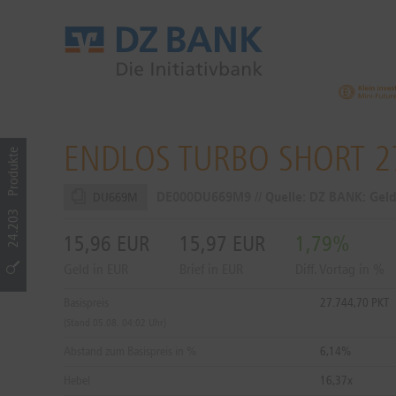
ENDLOS TURBO SHORT 2
Produkte
DE000DU669M9 // Quelle: DZ BANK: Gel
DU669M
24.203
15,96
EUR
15,97
EUR
1,79%
Geld in EUR
Brief in EUR
Diff. Vortag in %
Basispreis
27.744,70 PKT
(Stand 05.08. 04:02 Uhr)
Abstand zum Basispreis in %
6,14%
Hebel
16,37x