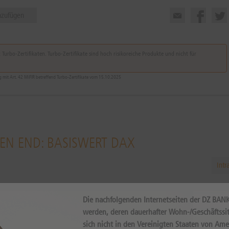
nzufügen
Turbo-Zertifikaten. Turbo-Zertifikate sind hoch risikoreiche Produkte und nicht für
it Art. 42 MiFIR betreffend Turbo-Zertifikate vom 15.10.2025
PEN END: BASISWERT DAX
Intr
Die nachfolgenden Internetseiten der DZ BAN
werden, deren dauerhafter Wohn-/Geschäftssit
sich nicht in den Vereinigten Staaten von Ame