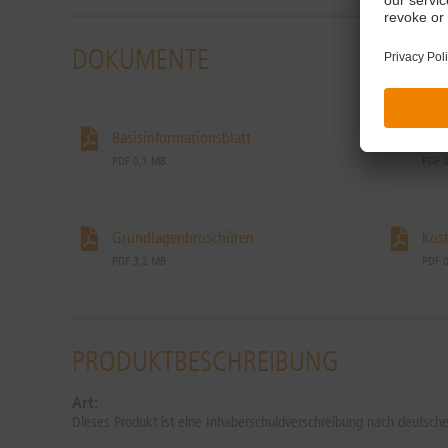
DOKUMENTE
Basisinformationsblatt
End
PDF 0,1 MB
PDF 
Grundlagenbroschüren
Kost
PDF 3,2 MB
PDF 
PRODUKTBESCHREIBUNG
Art:
Dieses Produkt ist eine Inhaberschuldverschreibung nach deutsch