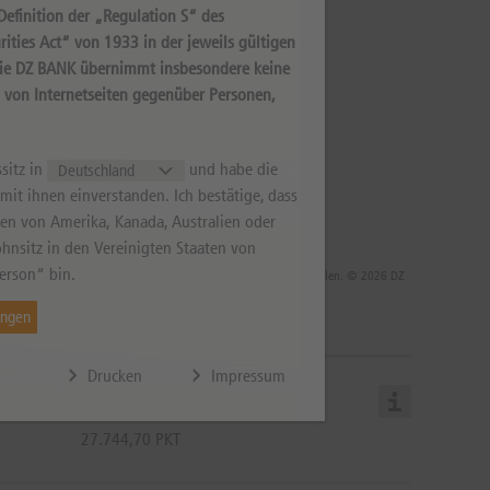
efinition der „Regulation S“ des
ities Act“ von 1933 in der jeweils gültigen
Die DZ BANK übernimmt insbesondere keine
s von Internetseiten gegenüber Personen,
sitz in
und habe die
it ihnen einverstanden. Ich bestätige, dass
aten von Amerika, Kanada, Australien oder
hnsitz in den Vereinigten Staaten von
erson“ bin.
 die Rendite infolge von Währungsschwankungen steigen oder fallen. © 2026 DZ
ungen
Drucken
Impressum
27.744,70 PKT