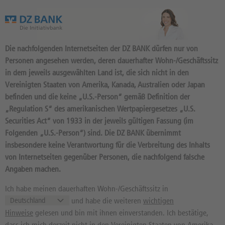
Das Wertpapierportal der DZ BANK
Die nachfolgenden Internetseiten der DZ BANK dürfen nur von
Personen angesehen werden, deren dauerhafter Wohn-/Geschäftssitz
in dem jeweils ausgewählten Land ist, die sich nicht in den
Vereinigten Staaten von Amerika, Kanada, Australien oder Japan
befinden und die keine „U.S.-Person“ gemäß Definition der
24.342
Produkte
„Regulation S“ des amerikanischen Wertpapiergesetzes „U.S.
ENDLOS TURBO SHORT
Securities Act“ von 1933 in der jeweils gültigen Fassung (im
Folgenden „U.S.-Person“) sind. Die DZ BANK übernimmt
29.655,4 OPEN END:
insbesondere keine Verantwortung für die Verbreitung des Inhalts
BASISWERT DAX
von Internetseiten gegenüber Personen, die nachfolgend falsche
Angaben machen.
DU8Q2Z / DE000DU8Q2Z3 //
Quelle: DZ BANK: Geld
07.08.
, Brief
07.08.
Ich habe meinen dauerhaften Wohn-/Geschäftssitz in
und habe die weiteren
wichtigen
32,99
EUR
33,00
EUR
Hinweise
gelesen und bin mit ihnen einverstanden. Ich bestätige,
Geld in EUR
Brief in EUR
dass ich mich derzeit nicht in den Vereinigten Staaten von Amerika,