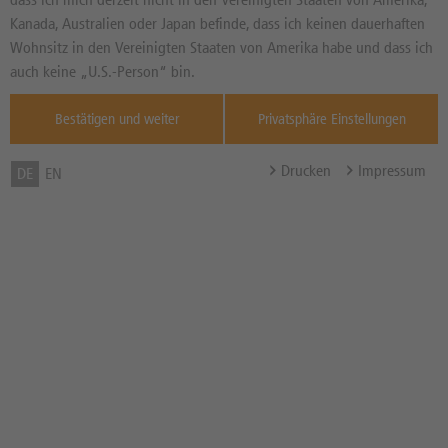
Basiswertkurs:
-5,61%
Kanada, Australien oder Japan befinde, dass ich keinen dauerhaften
26.364,00
PKT
Wohnsitz in den Vereinigten Staaten von Amerika habe und dass ich
Diff. Vortag in %
Quelle : L&S
auch keine „U.S.-Person“ bin.
TradeCen ,
07.08.
Bestätigen und weiter
Privatsphäre Einstellungen
Basispreis
29.655,40 PKT
(Stand 07.08. 04:02 Uhr)
Drucken
Impressum
DE
EN
Knock-Out-Barriere
29.655,40 PKT
(Stand 07.08. 04:02 Uhr)
Abstand zum Basispreis in %
12,67%
Abstand zum Knock-Out in
12,67%
%
Hebel
7,99x
Bezugsverhältnis (BV) /
0,01
Bezugsgröße
Zum Musterdepot hinzufügen