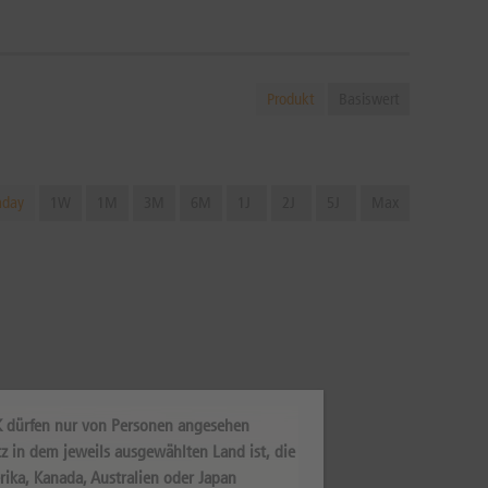
Produkt
Basiswert
aday
1W
1M
3M
6M
1J
2J
5J
Max
K dürfen nur von Personen angesehen
z in dem jeweils ausgewählten Land ist, die
rika, Kanada, Australien oder Japan