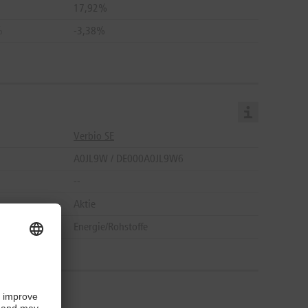
17,92%
%
-3,38%
Verbio SE
A0JL9W / DE000A0JL9W6
--
Aktie
Energie/Rohstoffe