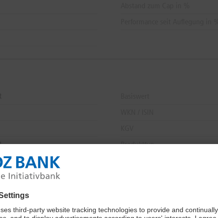
Abstand zum Cap in %
Performance seit Auflegung in 
R
Basiswert
WKN / ISIN
KGV
R
Produkttyp
8.
Sektor