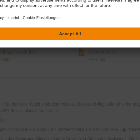
duktinformation
Endgültige Bedingungen
0,1 MB
PDF 0,3 MB
ndlagenbroschüren
Kostenhistorie
1,3 MB
PDF 0,1 MB
m Preis, der in der Regel unter dem Preis des Basiswerts liegt. Die Höhe der m
.2027 (Rückzahlungstermin) fällig.
ten:
ßgeblichen Börse am 19.03.2027 (Referenzpreis) auf oder über dem Cap, erhal
urch das Bezugsverhältnis bestimmte Anzahl von Aktien des Basiswerts. Wir lief