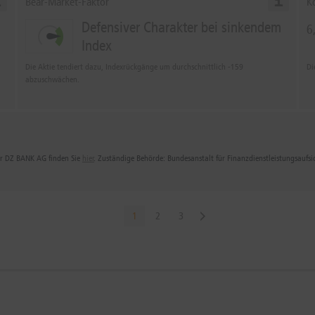
Bear-Market-Faktor
K
Defensiver Charakter bei sinkendem
6
Index
Die Aktie tendiert dazu, Indexrückgänge um durchschnittlich -159
Di
abzuschwächen.
der DZ BANK AG finden Sie
hier
. Zuständige Behörde: Bundesanstalt für Finanzdienstleistungsaufs
1
2
3