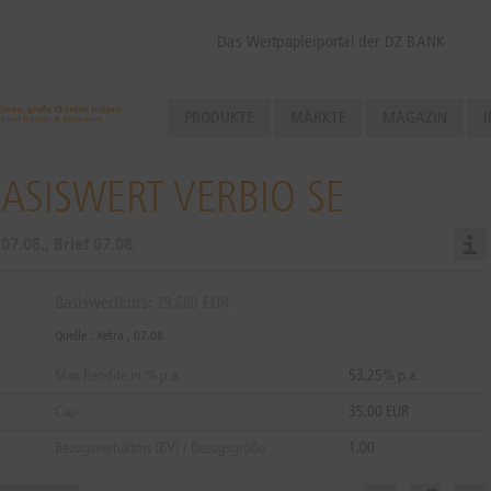
Das Wertpapierportal der DZ BANK
PRODUKTE
MÄRKTE
MAGAZIN
I
BASISWERT VERBIO SE
d
07.08.
, Brief
07.08.
Basiswertkurs:
EUR
29,680
Quelle : Xetra ,
07.08.
Max Rendite in % p.a.
53,25% p.a.
Cap
35,00 EUR
Bezugsverhältnis (BV) / Bezugsgröße
1,00