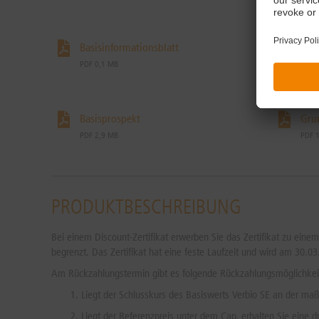
Basisinformationsblatt
Pro
PDF 0,1 MB
PDF 
Basisprospekt
Gru
PDF 2,9 MB
PDF 
PRODUKTBESCHREIBUNG
Bei einem Discount-Zertifikat erwerben Sie das Zertifikat zu eine
begrenzt. Das Zertifikat hat eine feste Laufzeit und wird am 30.03
Am Rückzahlungstermin gibt es folgende Rückzahlungsmöglichkei
Liegt der Schlusskurs des Basiswerts Verbio SE an der ma
Liegt der Referenzpreis unter dem Cap, erhalten Sie eine d