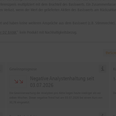
eferenzpreis multipliziert mit dem Bruchteil des Basiswerts. Ein Zusammenfas
nen Verlust, wenn der Wert der gelieferten Aktien des Basiswerts am Rückzahlu
rt und haben keine weiteren Ansprüche aus dem Basiswert (z.B. Stimmrechte).
der DZ BANK
" kein Produkt mit Nachhaltigkeitsbezug.
theScr
Gewinnprognose
K
Negative Analystenhaltung seit
1
03.07.2026
Die Gewinnerwartung der Analysten pro Aktie liegen heute niedriger als vor
Da
sieben Wochen. Dieser negative Trend hat am 03.07.2026 bei einem Kurs von
30,78
eingesetzt.