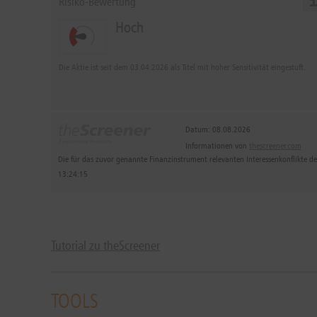
Risiko-Bewertung
Hoch
Die Aktie ist seit dem 03.04.2026 als Titel mit hoher Sensitivität eingestuft.
Datum: 08.08.2026
Informationen von
thescreener.com
Die für das zuvor genannte Finanzinstrument relevanten Interessenkonflikte 
13:24:15
Tutorial zu theScreener
TOOLS