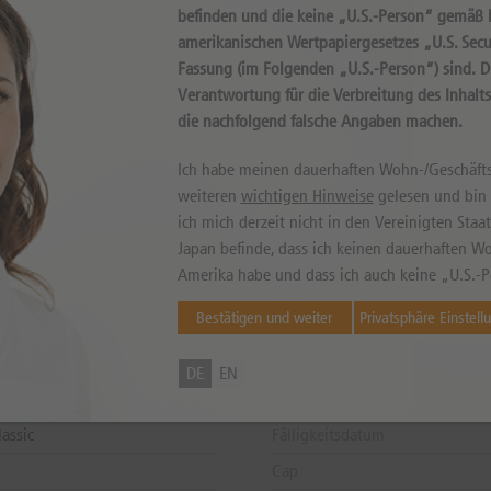
befinden und die keine „U.S.-Person“ gemäß D
amerikanischen Wertpapiergesetzes „U.S. Secur
Fassung (im Folgenden „U.S.-Person“) sind. 
Verantwortung für die Verbreitung des Inhalt
die nachfolgend falsche Angaben machen.
können sowohl niedriger als auch höher ausfallen. Falls Kurse in Fremdwährung notieren, kann
Ich habe meinen dauerhaften Wohn-/Geschäfts
weiteren
wichtigen Hinweise
gelesen und bin m
ich mich derzeit nicht in den Vereinigten Sta
Japan befinde, dass ich keinen dauerhaften Wo
Amerika habe und dass ich auch keine „U.S.-P
DE000DU9EFG9
Letzter Handelstag
Bestätigen und weiter
Privatsphäre Einstell
AG
Handelszeiten
Letzter Bewertungstag
DE
EN
rtifikat
Zahltag
assic
Fälligkeitsdatum
Cap