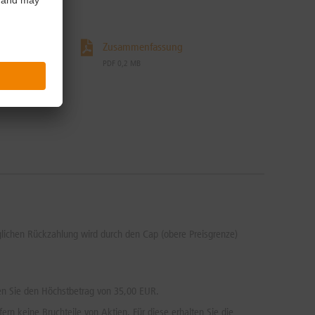
Zusammenfassung
PDF 0,2 MB
öglichen Rückzahlung wird durch den Cap (obere Preisgrenze)
ten Sie den Höchstbetrag von 35,00 EUR.
ern keine Bruchteile von Aktien. Für diese erhalten Sie die