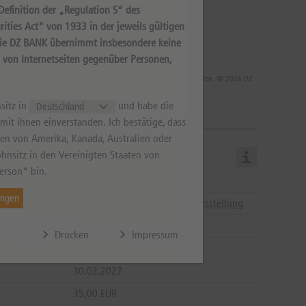
efinition der „Regulation S“ des
ities Act“ von 1933 in der jeweils gültigen
Die DZ BANK übernimmt insbesondere keine
s von Internetseiten gegenüber Personen,
 die Rendite infolge von Währungsschwankungen steigen oder fallen. © 2026 DZ
sitz in
und habe die
it ihnen einverstanden. Ich bestätige, dass
aten von Amerika, Kanada, Australien oder
hnsitz in den Vereinigten Staaten von
erson“ bin.
18.03.2027
ungen
08:00 - 22:00
Hinweise zur Kursstellung
19.03.2027
Drucken
Impressum
30.03.2027
30.03.2027
35,00 EUR