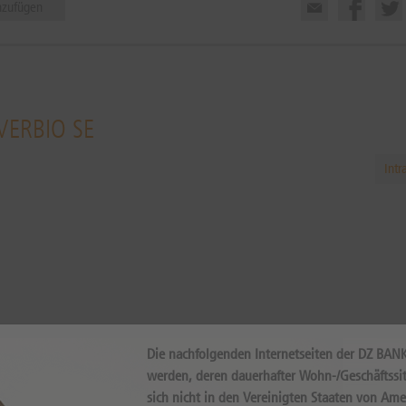
nzufügen
VERBIO SE
Intr
Internal error, please try again!
Die nachfolgenden Internetseiten der DZ BAN
werden, deren dauerhafter Wohn-/Geschäftssit
sich nicht in den Vereinigten Staaten von Ame