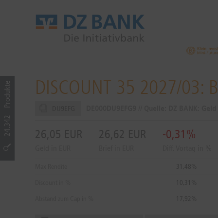
DISCOUNT 35 2027/03: 
Produkte
DE000DU9EFG9 // Quelle: DZ BANK: Gel
DU9EFG
24.342
26,05
EUR
26,62
EUR
-0,31%
Geld in EUR
Brief in EUR
Diff. Vortag in %
Max Rendite
31,48%
Discount in %
10,31%
Abstand zum Cap in %
17,92%