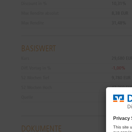
Discount in %
10,31%
Max Rendite absolut
8,38 EUR
Max Rendite
31,48%
BASISWERT
Kurs
29,680
EU
Diff. Vortag in %
-1,00%
52 Wochen Tief
9,780 EUR
52 Wochen Hoch
47,260 EU
Quelle
Xetra,
07.0
DOKUMENTE