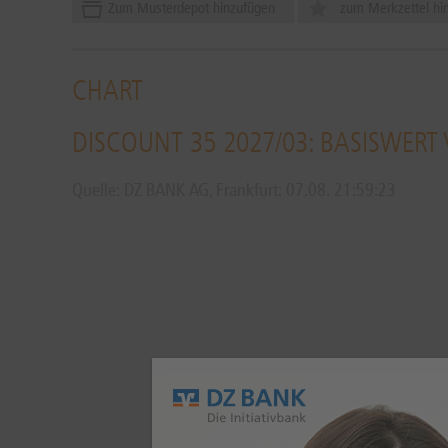
Zum Musterdepot hinzufügen
zum Merkzettel hi
CHART
DISCOUNT 35 2027/03: BASISWERT 
Quelle: DZ BANK AG, Frankfurt:
07.08.
21:59:23