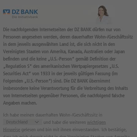
Das Wertpapierportal der DZ BANK
Die nachfolgenden Internetseiten der DZ BANK dürfen nur von
Personen angesehen werden, deren dauerhafter Wohn-/Geschäftssitz
in dem jeweils ausgewählten Land ist, die sich nicht in den
Vereinigten Staaten von Amerika, Kanada, Australien oder Japan
befinden und die keine „U.S.-Person“ gemäß Definition der
24.342
Produkte
„Regulation S“ des amerikanischen Wertpapiergesetzes „U.S.
ENDLOS TURBO LONG
Securities Act“ von 1933 in der jeweils gültigen Fassung (im
Folgenden „U.S.-Person“) sind. Die DZ BANK übernimmt
21.119,54 OPEN END:
insbesondere keine Verantwortung für die Verbreitung des Inhalts
BASISWERT DAX
von Internetseiten gegenüber Personen, die nachfolgend falsche
Angaben machen.
DY31TW / DE000DY31TW8 //
Quelle: DZ BANK: Geld
07.08.
, Brief
07.08.
Ich habe meinen dauerhaften Wohn-/Geschäftssitz in
und habe die weiteren
wichtigen
52,46
EUR
52,47
EUR
Hinweise
gelesen und bin mit ihnen einverstanden. Ich bestätige,
Geld in EUR
Brief in EUR
dass ich mich derzeit nicht in den Vereinigten Staaten von Amerika,