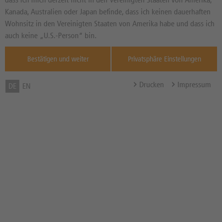
Basiswertkurs:
--
Kanada, Australien oder Japan befinde, dass ich keinen dauerhaften
26.364,00
PKT
Wohnsitz in den Vereinigten Staaten von Amerika habe und dass ich
Diff. Vortag in %
Quelle : L&S
auch keine „U.S.-Person“ bin.
TradeCen ,
08.08.
Bestätigen und weiter
Privatsphäre Einstellungen
Basispreis
21.119,54 PKT
(Stand 07.08. 04:02 Uhr)
Drucken
Impressum
DE
EN
Knock-Out-Barriere
21.119,54 PKT
(Stand 07.08. 04:02 Uhr)
Abstand zum Basispreis in %
19,76%
Abstand zum Knock-Out in
19,76%
%
Hebel
5,02x
Bezugsverhältnis (BV) /
0,01
Bezugsgröße
Zum Musterdepot hinzufügen