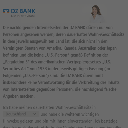
Das Wertpapierportal der DZ BANK
Die nachfolgenden Internetseiten der DZ BANK dürfen nur von
Personen angesehen werden, deren dauerhafter Wohn-/Geschäftssitz
in dem jeweils ausgewählten Land ist, die sich nicht in den
Vereinigten Staaten von Amerika, Kanada, Australien oder Japan
befinden und die keine „U.S.-Person“ gemäß Definition der
24.203
Produkte
„Regulation S“ des amerikanischen Wertpapiergesetzes „U.S.
ENDLOS TURBO LONG 23,897
Securities Act“ von 1933 in der jeweils gültigen Fassung (im
Folgenden „U.S.-Person“) sind. Die DZ BANK übernimmt
OPEN END: BASISWERT
insbesondere keine Verantwortung für die Verbreitung des Inhalts
COMMERZBANK
von Internetseiten gegenüber Personen, die nachfolgend falsche
Angaben machen.
DY8A2V / DE000DY8A2V2 //
Quelle: DZ BANK: Geld
06.08.
21:59:51
, Brief
06.08.
21:59:51
Ich habe meinen dauerhaften Wohn-/Geschäftssitz in
und habe die weiteren
wichtigen
14,75
EUR
14,91
EUR
Hinweise
gelesen und bin mit ihnen einverstanden. Ich bestätige,
Geld in EUR
Brief in EUR
dass ich mich derzeit nicht in den Vereinigten Staaten von Amerika,