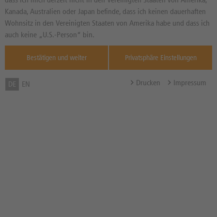
Basiswertkurs:
-3,91%
Kanada, Australien oder Japan befinde, dass ich keinen dauerhaften
38,490
EUR
Wohnsitz in den Vereinigten Staaten von Amerika habe und dass ich
Diff. Vortag in %
Quelle : Xetra ,
auch keine „U.S.-Person“ bin.
21:32:13
Bestätigen und weiter
Privatsphäre Einstellungen
Basispreis
23,897 EUR
(Stand 05.08. 04:02 Uhr)
Drucken
Impressum
DE
EN
Knock-Out-Barriere
23,897 EUR
(Stand 05.08. 04:02 Uhr)
Abstand zum Basispreis in %
37,91%
Abstand zum Knock-Out in
37,91%
%
Hebel
2,59x
Bezugsverhältnis (BV) /
1,00
Bezugsgröße
Zum Musterdepot hinzufügen