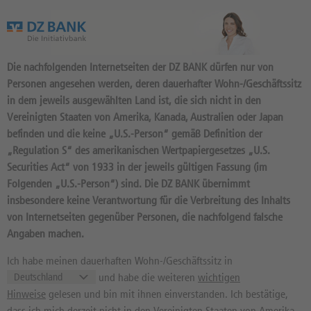
Das Wertpapierportal der DZ BANK
Die nachfolgenden Internetseiten der DZ BANK dürfen nur von
Personen angesehen werden, deren dauerhafter Wohn-/Geschäftssitz
in dem jeweils ausgewählten Land ist, die sich nicht in den
Vereinigten Staaten von Amerika, Kanada, Australien oder Japan
befinden und die keine „U.S.-Person“ gemäß Definition der
„Regulation S“ des amerikanischen Wertpapiergesetzes „U.S.
Securities Act“ von 1933 in der jeweils gültigen Fassung (im
Filialfinder
Folgenden „U.S.-Person“) sind. Die DZ BANK übernimmt
insbesondere keine Verantwortung für die Verbreitung des Inhalts
von Internetseiten gegenüber Personen, die nachfolgend falsche
Angaben machen.
SERVICE
Ich habe meinen dauerhaften Wohn-/Geschäftssitz in
Über uns
und habe die weiteren
wichtigen
Mediathek
Hinweise
gelesen und bin mit ihnen einverstanden. Ich bestätige,
dass ich mich derzeit nicht in den Vereinigten Staaten von Amerika,
Dokumentencenter