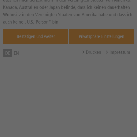
Kanada, Australien oder Japan befinde, dass ich keinen dauerhaften
Basisprospekte
Wohnsitz in den Vereinigten Staaten von Amerika habe und dass ich
Produktrisiken
auch keine „U.S.-Person“ bin.
Bestätigen und weiter
Privatsphäre Einstellungen
dzbank-wertpapiere-Newsletter:
Jetzt kostenlos abonnieren!
Drucken
Impressum
DE
EN
HANDELN
Online Traden: Brokerage
DZ BANK Sales-Team-Analysen
Systematisch investieren
Handelsqualität
Handelszeiten