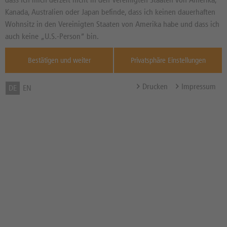
Kanada, Australien oder Japan befinde, dass ich keinen dauerhaften
Basisprospekte
Wohnsitz in den Vereinigten Staaten von Amerika habe und dass ich
Produktrisiken
auch keine „U.S.-Person“ bin.
Bestätigen und weiter
Privatsphäre Einstellungen
dzbank-wertpapiere-Newsletter:
Jetzt kostenlos abonnieren!
Drucken
Impressum
DE
EN
HANDELN
Online Traden: Brokerage
DZ BANK Sales-Team-Analysen
Systematisch investieren
Handelsqualität
Handelszeiten