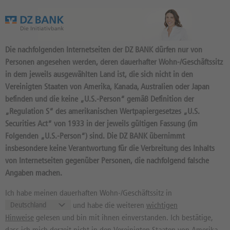
Das Wertpapierportal der DZ BANK
Die nachfolgenden Internetseiten der DZ BANK dürfen nur von
Personen angesehen werden, deren dauerhafter Wohn-/Geschäftssitz
in dem jeweils ausgewählten Land ist, die sich nicht in den
Vereinigten Staaten von Amerika, Kanada, Australien oder Japan
befinden und die keine „U.S.-Person“ gemäß Definition der
„Regulation S“ des amerikanischen Wertpapiergesetzes „U.S.
Securities Act“ von 1933 in der jeweils gültigen Fassung (im
Filialfinder
Folgenden „U.S.-Person“) sind. Die DZ BANK übernimmt
insbesondere keine Verantwortung für die Verbreitung des Inhalts
von Internetseiten gegenüber Personen, die nachfolgend falsche
Angaben machen.
SERVICE
Ich habe meinen dauerhaften Wohn-/Geschäftssitz in
Über uns
und habe die weiteren
wichtigen
Mediathek
Hinweise
gelesen und bin mit ihnen einverstanden. Ich bestätige,
dass ich mich derzeit nicht in den Vereinigten Staaten von Amerika,
Dokumentencenter