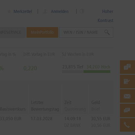
Hoher
Merkzettel
Anmelden
Kontrast
NFOSERVICE
MeinPortfolio
ortag in %
Diff. Vortag in EUR
52 Wochen in EUR
23,815 Tief
34,260 Hoch
7%
0,220
Letzter
Zeit
Geld
Basiswertkurs
Bewertungstag
Quotierung
Brief
33,050
EUR
17.03.2028
14:09:18
30,55
EUR
DZ BANK
30,56
EUR