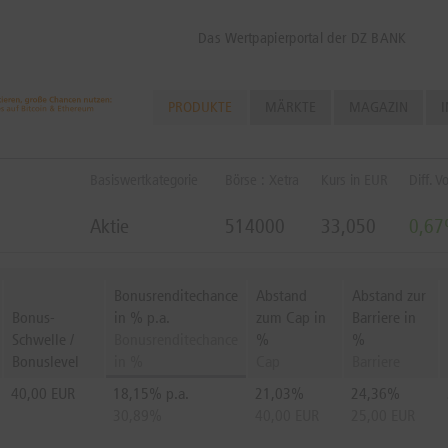
Das Wertpapierportal der DZ BANK
PRODUKTE
MÄRKTE
MAGAZIN
I
Basiswertkategorie
Börse : Xetra
Kurs in EUR
Diff. V
Aktie
514000
33,050
0,6
Bonusrenditechance
Abstand
Abstand zur
Bonus-
in % p.a.
zum Cap in
Barriere in
Schwelle /
Bonusrenditechance
%
%
Bonuslevel
in %
Cap
Barriere
40,00 EUR
18,15% p.a.
21,03%
24,36%
30,89%
40,00 EUR
25,00 EUR