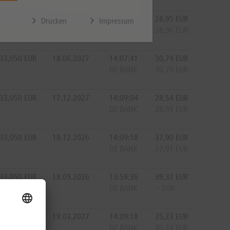
33,050
EUR
15.09.2028
14:09:18
28,95
EUR
Drucken
Impressum
DZ BANK
28,96
EUR
33,050
EUR
18.06.2027
14:07:41
30,74
EUR
DZ BANK
30,75
EUR
33,050
EUR
17.12.2027
14:09:04
28,54
EUR
DZ BANK
28,55
EUR
33,050
EUR
18.12.2026
14:09:18
37,90
EUR
DZ BANK
37,91
EUR
33,050
EUR
18.09.2026
13:59:36
39,32
EUR
DZ BANK
--
EUR
33,050
EUR
19.03.2027
14:09:18
35,23
EUR
DZ BANK
35,24
EUR