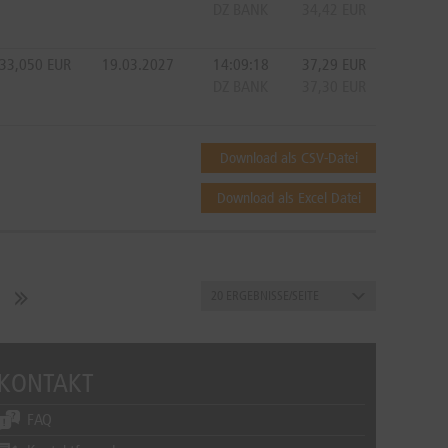
DZ BANK
34,42
EUR
33,050
EUR
19.03.2027
14:09:18
37,29
EUR
DZ BANK
37,30
EUR
Download als CSV-Datei
Download als Excel Datei
KONTAKT
FAQ