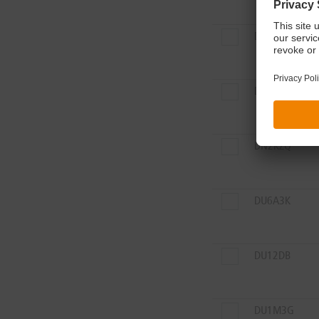
DN4C9L
DN2KZS
DN2KZQ
DU6A3K
DU12DB
DU1M3G