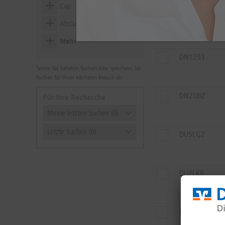
Cap
DN3C82
Abstand zum Cap in %
Mehr
Quanto
Alle
Ja
Nein
DN1293
Testen Sie beliebte Suchen oder speichern Sie
Produkte ohne PIF
Suchen für Ihren nächsten Besuch ab:
Mit Zeichnungsprodukten
DN2UBZ
Für Ihre Recherche
Meine letzten Suchen (0)
Letzte Suchen (0)
DU5LG2
DU2LKB
DU6A3R