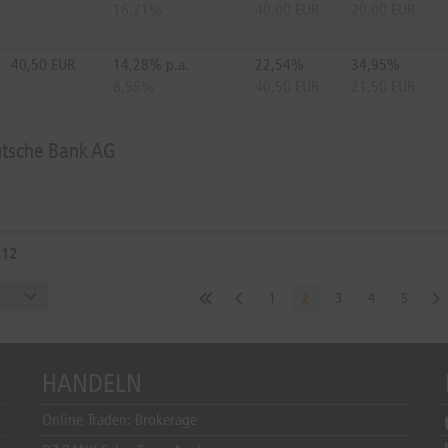
16,21%
40,00 EUR
20,00 EUR
40,50 EUR
14,28% p.a.
22,54%
34,95%
8,58%
40,50 EUR
21,50 EUR
utsche Bank AG
212
1
2
3
4
5
HANDELN
Online Traden: Brokerage