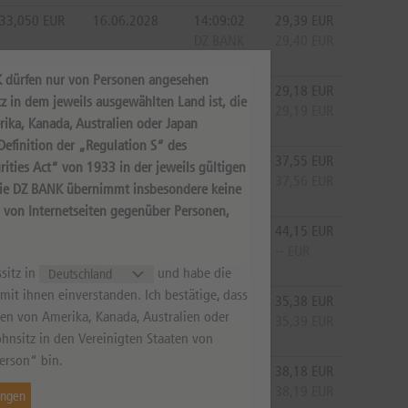
33,050
EUR
16.06.2028
14:09:02
29,39
EUR
DZ BANK
29,40
EUR
K dürfen nur von Personen angesehen
33,050
EUR
17.09.2027
14:09:09
29,18
EUR
z in dem jeweils ausgewählten Land ist, die
DZ BANK
29,19
EUR
rika, Kanada, Australien oder Japan
efinition der „Regulation S“ des
33,050
EUR
19.03.2027
14:09:09
37,55
EUR
ities Act“ von 1933 in der jeweils gültigen
DZ BANK
37,56
EUR
Die DZ BANK übernimmt insbesondere keine
s von Internetseiten gegenüber Personen,
33,050
EUR
18.09.2026
14:09:18
44,15
EUR
DZ BANK
--
EUR
sitz in
und habe die
it ihnen einverstanden. Ich bestätige, dass
33,050
EUR
19.03.2027
14:09:18
35,38
EUR
aten von Amerika, Kanada, Australien oder
DZ BANK
35,39
EUR
hnsitz in den Vereinigten Staaten von
erson“ bin.
33,050
EUR
19.03.2027
14:09:04
38,18
EUR
DZ BANK
38,19
EUR
ungen