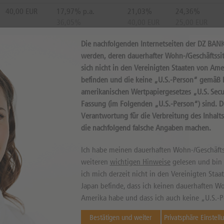
40,00 EUR
17,97% p.a.
21,03%
24,36%
36,05%
40,00 EUR
25,00 EUR
Die nachfolgenden Internetseiten der DZ BAN
35,00 EUR
17,68% p.a.
5,90%
24,36%
werden, deren dauerhafter Wohn-/Geschäftssit
19,90%
35,00 EUR
25,00 EUR
sich nicht in den Vereinigten Staaten von Ame
befinden und die keine „U.S.-Person“ gemäß D
41,50 EUR
17,57% p.a.
25,57%
31,92%
amerikanischen Wertpapiergesetzes „U.S. Secur
10,49%
41,50 EUR
22,50 EUR
Fassung (im Folgenden „U.S.-Person“) sind. 
Verantwortung für die Verbreitung des Inhalt
45,00 EUR
17,57% p.a.
36,16%
31,92%
die nachfolgend falsche Angaben machen.
1,93%
45,00 EUR
22,50 EUR
Ich habe meinen dauerhaften Wohn-/Geschäfts
weiteren
wichtigen Hinweise
gelesen und bin m
39,00 EUR
17,07% p.a.
18,00%
30,41%
ich mich derzeit nicht in den Vereinigten Sta
10,20%
39,00 EUR
23,00 EUR
Japan befinde, dass ich keinen dauerhaften Wo
Amerika habe und dass ich auch keine „U.S.-P
42,00 EUR
16,68% p.a.
27,08%
33,43%
9,98%
42,00 EUR
22,00 EUR
Bestätigen und weiter
Privatsphäre Einstell