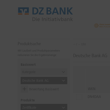
Produktsuche
--
/
--
Uhr
Mit Laufzeit und Produktparametern
Deutsche Bank AG
reduzieren Sie die Ergebnismenge:
Basiswert
Kategorie
Deutsche Bank AG
WKN
Bewertung Basiswert
Gesamteindruck
DN4DAA
Produkte
Zertifikate
BIS
NEUTRAL
NEUTRAL