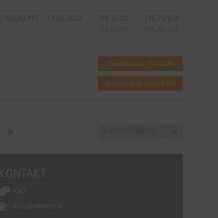
6.183,00
PKT
19.02.2027
08:16:02
245,79
EUR
DZ BANK
245,86
EUR
Download als CSV-Datei
Download als Excel Datei
KONTAKT
FAQ
Kontaktformular