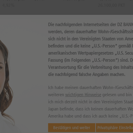
4,92%
26.100,00 PKT
10,86% p.a.
4,96%
10,86% p.a.
-0,34%
2
Die nachfolgenden Internetseiten der DZ BAN
4,86%
26.050,00 PKT
werden, deren dauerhafter Wohn-/Geschäftssit
sich nicht in den Vereinigten Staaten von Ame
11,33% p.a.
4,60%
10,78% p.a.
0,23%
2
befinden und die keine „U.S.-Person“ gemäß D
5,06%
26.200,00 PKT
amerikanischen Wertpapiergesetzes „U.S. Secur
Fassung (im Folgenden „U.S.-Person“) sind. 
10,69% p.a.
5,08%
10,69% p.a.
-0,54%
2
Verantwortung für die Verbreitung des Inhalt
4,78%
26.000,00 PKT
die nachfolgend falsche Angaben machen.
Ich habe meinen dauerhaften Wohn-/Geschäfts
10,54% p.a.
5,20%
10,54% p.a.
-0,73%
2
weiteren
wichtigen Hinweise
gelesen und bin m
4,72%
25.950,00 PKT
ich mich derzeit nicht in den Vereinigten Sta
Japan befinde, dass ich keinen dauerhaften Wo
11,50% p.a.
4,49%
10,49% p.a.
0,42%
2
Amerika habe und dass ich auch keine „U.S.-P
5,14%
26.250,00 PKT
Bestätigen und weiter
Privatsphäre Einstell