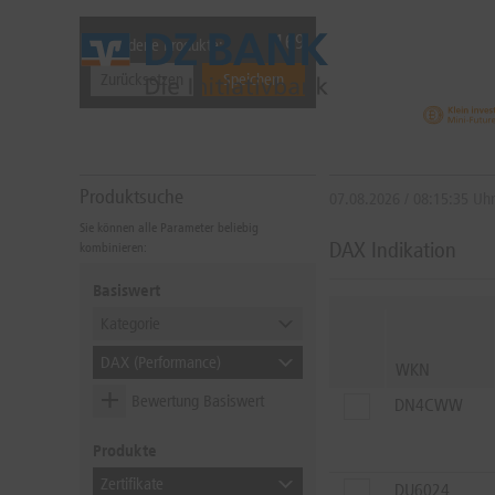
169
Gefundene Produkte:
Zurücksetzen
Speichern
Produktsuche
07.08.2026
/
08:15:35
Uhr
Sie können alle Parameter beliebig
DAX Indikation
kombinieren:
Basiswert
Kategorie
DAX (Performance)
WKN
Bewertung Basiswert
DN4CWW
Gesamteindruck
Produkte
Zertifikate
DU6024
BIS
NEUTRAL
NEUTRAL