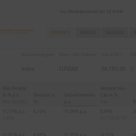
Das Wertpapierportal der DZ BANK
PRODUKTE
MÄRKTE
MAGAZIN
I
Basiswertkategorie
Börse : L&S TradeCen
Kurs in PKT
Dif
Index
LUSDAX
26.183,00
0
Max Rendite
Abstand zum
in % p.a.
Discount in
Seitwärtsrendite
Cap in %
Max Rendite
%
p.a.
Cap
B
11,17% p.a.
4,72%
11,08% p.a.
0,04%
2
4,99%
26.150,00 PKT
11,01% p.a.
4,84%
11,01% p.a.
-0,15%
2