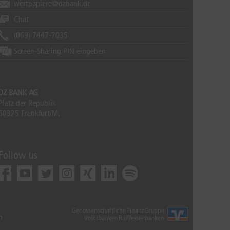
wertpapiere@dzbank.de
Chat
(069) 7447-7035
Screen-Sharing PIN eingeben
DZ BANK AG
Platz der Republik
60325 Frankfurt/M.
Follow us
m