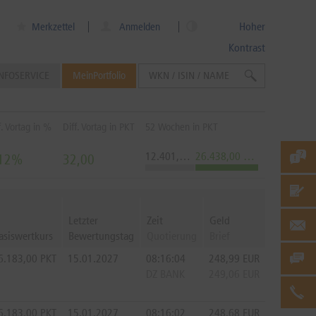
Hoher
Merkzettel
Anmelden
Kontrast
NFOSERVICE
MeinPortfolio
f. Vortag in %
Diff. Vortag in PKT
52 Wochen in PKT
12.401,00 Tief
26.438,00 Hoch
,12%
32,00
Letzter
Zeit
Geld
asiswertkurs
Bewertungstag
Quotierung
Brief
6.183,00
PKT
15.01.2027
08:16:04
248,99
EUR
DZ BANK
249,06
EUR
6.183,00
PKT
15.01.2027
08:16:02
248,68
EUR