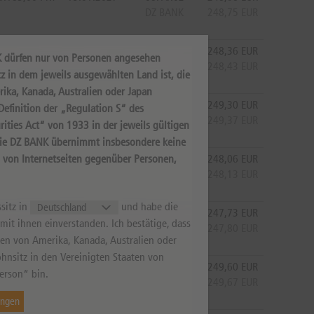
DZ BANK
248,75
EUR
6.183,00
PKT
15.01.2027
08:16:02
248,36
EUR
K dürfen nur von Personen angesehen
DZ BANK
248,43
EUR
z in dem jeweils ausgewählten Land ist, die
rika, Kanada, Australien oder Japan
6.183,00
PKT
15.01.2027
08:16:03
249,30
EUR
efinition der „Regulation S“ des
DZ BANK
249,37
EUR
ities Act“ von 1933 in der jeweils gültigen
Die DZ BANK übernimmt insbesondere keine
6.183,00
PKT
15.01.2027
08:16:05
248,06
EUR
s von Internetseiten gegenüber Personen,
DZ BANK
248,13
EUR
sitz in
und habe die
6.183,00
PKT
15.01.2027
08:16:04
247,73
EUR
it ihnen einverstanden. Ich bestätige, dass
DZ BANK
247,80
EUR
aten von Amerika, Kanada, Australien oder
hnsitz in den Vereinigten Staaten von
6.183,00
PKT
15.01.2027
08:16:05
249,60
EUR
erson“ bin.
DZ BANK
249,67
EUR
ungen