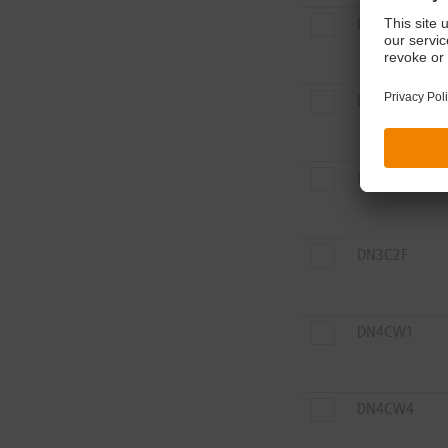
DU7WWL
DU6XN1
DU7WWK
DN3C2F
DN4CW1
DN4CW4