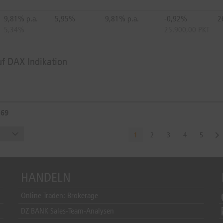
9,81% p.a.
5,95%
9,81% p.a.
-0,92%
2
5,34%
25.900,00 PKT
uf DAX Indikation
169
1
2
3
4
5
HANDELN
Online Traden: Brokerage
DZ BANK Sales-Team-Analysen