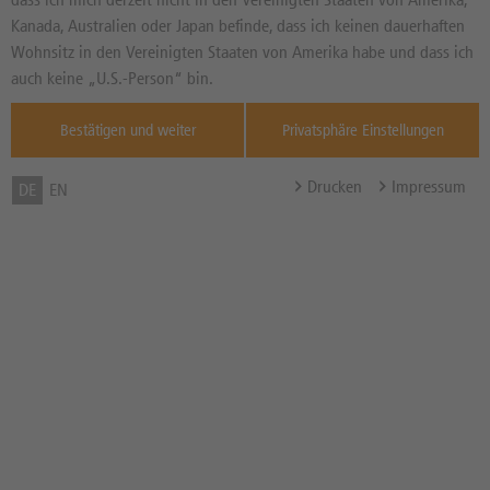
Produkte
Kanada, Australien oder Japan befinde, dass ich keinen dauerhaften
Hebelprodukte
BIS
NEUTRAL
NEUTRAL
Wohnsitz in den Vereinigten Staaten von Amerika habe und dass ich
Risikobewertung
Optionsscheine Classic
auch keine „U.S.-Person“ bin.
Long
Short
BIS
MITTEL
MITTEL
Bestätigen und weiter
Privatsphäre Einstellungen
Nur Neuemissionen
Bewertung von thescreener.com
Drucken
Impressum
DE
EN
Laufzeit
DATUM
ZEITRAUM
Produkt Parameter
Hebel
Suchen
296
Gefundene Produkte: