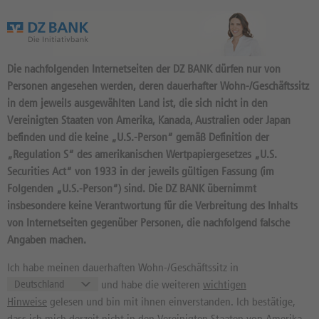
Das Wertpapierportal der DZ BANK
Die nachfolgenden Internetseiten der DZ BANK dürfen nur von
Personen angesehen werden, deren dauerhafter Wohn-/Geschäftssitz
in dem jeweils ausgewählten Land ist, die sich nicht in den
Vereinigten Staaten von Amerika, Kanada, Australien oder Japan
befinden und die keine „U.S.-Person“ gemäß Definition der
„Regulation S“ des amerikanischen Wertpapiergesetzes „U.S.
Produktsuche
Securities Act“ von 1933 in der jeweils gültigen Fassung (im
Mit Laufzeit und Produktparametern reduzieren Sie die
Folgenden „U.S.-Person“) sind. Die DZ BANK übernimmt
Ergebnismenge:
insbesondere keine Verantwortung für die Verbreitung des Inhalts
Basiswert
von Internetseiten gegenüber Personen, die nachfolgend falsche
Kategorie
Angaben machen.
Deutsche Bank AG
Ich habe meinen dauerhaften Wohn-/Geschäftssitz in
und habe die weiteren
wichtigen
Bewertung Basiswert
Hinweise
gelesen und bin mit ihnen einverstanden. Ich bestätige,
Gesamteindruck
dass ich mich derzeit nicht in den Vereinigten Staaten von Amerika,