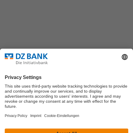
Platz der Republik
60325 Frankfurt/M.
Bundesverband für strukturierte Wertpapiere
Datenschutz
Privatsphäre Einstellungen
Rechtliche Hinweise
Impressum
Marktdaten werden durch Morningstar oder
Solvians
zur
Verfügung gestellt.