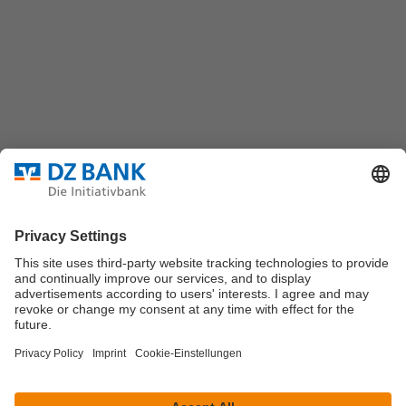
Platz der Republik
60325 Frankfurt/M.
Bundesverband für strukturierte Wertpapiere
Datenschutz
Privatsphäre Einstellungen
Rechtliche Hinweise
Impressum
Marktdaten werden durch Morningstar oder
Solvians
zur
Verfügung gestellt.