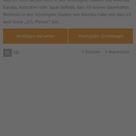
Produkte
Kanada, Australien oder Japan befinde, dass ich keinen dauerhaften
Hebelprodukte
BIS
NEUTRAL
NEUTRAL
Wohnsitz in den Vereinigten Staaten von Amerika habe und dass ich
Risikobewertung
Optionsscheine Classic
auch keine „U.S.-Person“ bin.
Long
Short
BIS
NIEDRIG
NIEDRIG
Bestätigen und weiter
Privatsphäre Einstellungen
Nur Neuemissionen
Bewertung von thescreener.com
Drucken
Impressum
DE
EN
Laufzeit
DATUM
ZEITRAUM
Produkt Parameter
Hebel
Suchen
214
Gefundene Produkte: