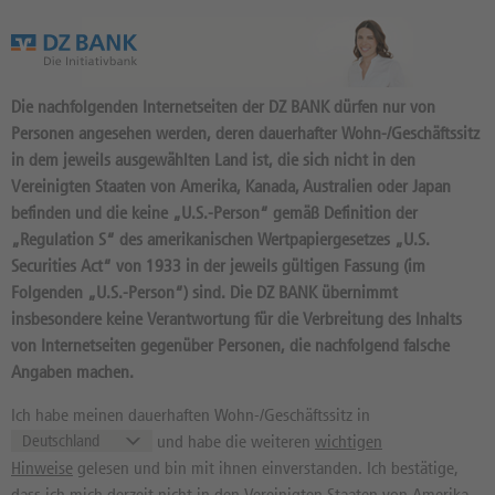
Das Wertpapierportal der DZ BANK
Die nachfolgenden Internetseiten der DZ BANK dürfen nur von
Personen angesehen werden, deren dauerhafter Wohn-/Geschäftssitz
in dem jeweils ausgewählten Land ist, die sich nicht in den
Vereinigten Staaten von Amerika, Kanada, Australien oder Japan
befinden und die keine „U.S.-Person“ gemäß Definition der
„Regulation S“ des amerikanischen Wertpapiergesetzes „U.S.
Produktsuche
Securities Act“ von 1933 in der jeweils gültigen Fassung (im
Mit Laufzeit und Produktparametern reduzieren Sie die
Folgenden „U.S.-Person“) sind. Die DZ BANK übernimmt
Ergebnismenge:
insbesondere keine Verantwortung für die Verbreitung des Inhalts
Basiswert
von Internetseiten gegenüber Personen, die nachfolgend falsche
Kategorie
Angaben machen.
Rheinmetall AG
Ich habe meinen dauerhaften Wohn-/Geschäftssitz in
und habe die weiteren
wichtigen
Bewertung Basiswert
Hinweise
gelesen und bin mit ihnen einverstanden. Ich bestätige,
Gesamteindruck
dass ich mich derzeit nicht in den Vereinigten Staaten von Amerika,