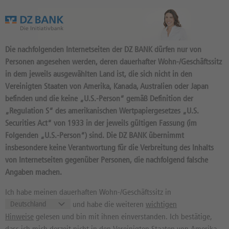
Das Wertpapierportal der DZ BANK
Die nachfolgenden Internetseiten der DZ BANK dürfen nur von
Personen angesehen werden, deren dauerhafter Wohn-/Geschäftssitz
in dem jeweils ausgewählten Land ist, die sich nicht in den
Vereinigten Staaten von Amerika, Kanada, Australien oder Japan
befinden und die keine „U.S.-Person“ gemäß Definition der
81
Produkte
„Regulation S“ des amerikanischen Wertpapiergesetzes „U.S.
ASTA ENERGY SOLUTIONS AG
Securities Act“ von 1933 in der jeweils gültigen Fassung (im
Folgenden „U.S.-Person“) sind. Die DZ BANK übernimmt
A4214T / AT100ASTA001 //
insbesondere keine Verantwortung für die Verbreitung des Inhalts
Quelle: :
--
von Internetseiten gegenüber Personen, die nachfolgend falsche
--
--
Angaben machen.
Kurs
Diff. Vortag in %
Ich habe meinen dauerhaften Wohn-/Geschäftssitz in
--
--
und habe die weiteren
wichtigen
52 Wochen Tief
52 Wochen Hoch
Hinweise
gelesen und bin mit ihnen einverstanden. Ich bestätige,
dass ich mich derzeit nicht in den Vereinigten Staaten von Amerika,