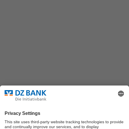
Chat
(069) 7447-7035
DZ BANK AG
Platz der Republik
60325 Frankfurt/M.
Bundesverband für strukturierte Wertpapiere
Datenschutz
Privatsphäre Einstellungen
Rechtliche Hinweise
Impressum