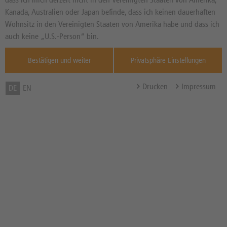
EHER NEGATIV
Seit dem 03.07.2026
Kanada, Australien oder Japan befinde, dass ich keinen dauerhaften
Wohnsitz in den Vereinigten Staaten von Amerika habe und dass ich
Informationen von
thescreener.com
auch keine „U.S.-Person“ bin.
Zum Musterdepot hinzufügen
Bestätigen und weiter
Privatsphäre Einstellungen
zum Merkzettel hinzufügen
Drucken
Impressum
DE
EN
TOOLS