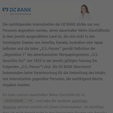
Das Wertpapierportal der DZ BANK
Die nachfolgenden Internetseiten der DZ BANK dürfen nur von
Personen angesehen werden, deren dauerhafter Wohn-/Geschäftssitz
in dem jeweils ausgewählten Land ist, die sich nicht in den
Vereinigten Staaten von Amerika, Kanada, Australien oder Japan
befinden und die keine „U.S.-Person“ gemäß Definition der
270
Produkte
„Regulation S“ des amerikanischen Wertpapiergesetzes „U.S.
SHOPIFY INC.
Securities Act“ von 1933 in der jeweils gültigen Fassung (im
Folgenden „U.S.-Person“) sind. Die DZ BANK übernimmt
A14TJP / CA82509L1076 //
insbesondere keine Verantwortung für die Verbreitung des Inhalts
Quelle: NASDAQ:
01:03:05
von Internetseiten gegenüber Personen, die nachfolgend falsche
151,61
USD
2,73%
Angaben machen.
Kurs
Diff. Vortag in %
Ich habe meinen dauerhaften Wohn-/Geschäftssitz in
94,00 USD
182,18 USD
und habe die weiteren
wichtigen
52 Wochen Tief
52 Wochen Hoch
Hinweise
gelesen und bin mit ihnen einverstanden. Ich bestätige,
dass ich mich derzeit nicht in den Vereinigten Staaten von Amerika,