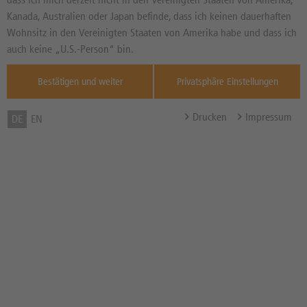
EHER NEGATIV
Seit dem 26.09.2025
Kanada, Australien oder Japan befinde, dass ich keinen dauerhaften
Wohnsitz in den Vereinigten Staaten von Amerika habe und dass ich
Informationen von
thescreener.com
auch keine „U.S.-Person“ bin.
Zum Musterdepot hinzufügen
Bestätigen und weiter
Privatsphäre Einstellungen
zum Merkzettel hinzufügen
Drucken
Impressum
DE
EN
TOOLS