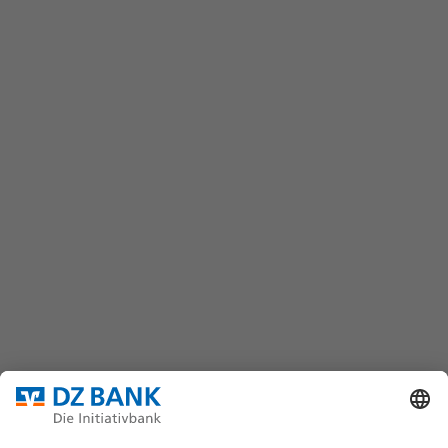
FAQ
Kontaktformular
wertpapiere@dzbank.de
Chat
(069) 7447-7035
DZ BANK AG
Platz der Republik
60325 Frankfurt/M.
Bundesverband für strukturierte Wertpapiere
Datenschutz
Privatsphäre Einstellungen