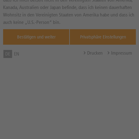
NEUTRAL
Seit dem 03.07.2026
Kanada, Australien oder Japan befinde, dass ich keinen dauerhaften
Wohnsitz in den Vereinigten Staaten von Amerika habe und dass ich
Informationen von
thescreener.com
auch keine „U.S.-Person“ bin.
Durchnitt 3 Mt.
Bestätigen und weiter
Privatsphäre Einstellungen
DPA-AFX Analyzer / Copyright dpa-AFX /
Weitere Hinweise
Drucken
Impressum
DE
EN
Zum Musterdepot hinzufügen
zum Merkzettel hinzufügen
TOOLS