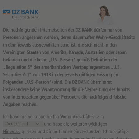
Das Wertpapierportal der DZ BANK
Die nachfolgenden Internetseiten der DZ BANK dürfen nur von
Personen angesehen werden, deren dauerhafter Wohn-/Geschäftssitz
in dem jeweils ausgewählten Land ist, die sich nicht in den
Vereinigten Staaten von Amerika, Kanada, Australien oder Japan
befinden und die keine „U.S.-Person“ gemäß Definition der
1.396
Produkte
„Regulation S“ des amerikanischen Wertpapiergesetzes „U.S.
VOLKSWAGEN AG VZ.
Securities Act“ von 1933 in der jeweils gültigen Fassung (im
Folgenden „U.S.-Person“) sind. Die DZ BANK übernimmt
766403 / DE0007664039 //
insbesondere keine Verantwortung für die Verbreitung des Inhalts
Quelle: Xetra:
19:12:27
von Internetseiten gegenüber Personen, die nachfolgend falsche
75,56
EUR
-0,68%
Angaben machen.
Kurs
Diff. Vortag in %
Ich habe meinen dauerhaften Wohn-/Geschäftssitz in
69,20 EUR
109,15 EUR
und habe die weiteren
wichtigen
52 Wochen Tief
52 Wochen Hoch
Hinweise
gelesen und bin mit ihnen einverstanden. Ich bestätige,
dass ich mich derzeit nicht in den Vereinigten Staaten von Amerika,