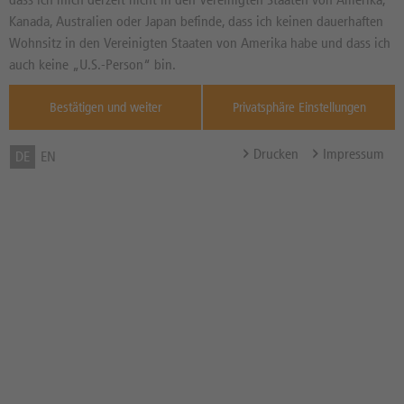
EHER NEGATIV
Seit dem 19.06.2026
Kanada, Australien oder Japan befinde, dass ich keinen dauerhaften
Wohnsitz in den Vereinigten Staaten von Amerika habe und dass ich
Informationen von
thescreener.com
auch keine „U.S.-Person“ bin.
Zum Musterdepot hinzufügen
Bestätigen und weiter
Privatsphäre Einstellungen
zum Merkzettel hinzufügen
Drucken
Impressum
DE
EN
TOOLS