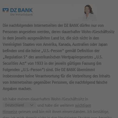
Das Wertpapierportal der DZ BANK
Die nachfolgenden Internetseiten der DZ BANK dürfen nur von
Personen angesehen werden, deren dauerhafter Wohn-/Geschäftssitz
in dem jeweils ausgewählten Land ist, die sich nicht in den
Vereinigten Staaten von Amerika, Kanada, Australien oder Japan
befinden und die keine „U.S.-Person“ gemäß Definition der
33
Produkte
„Regulation S“ des amerikanischen Wertpapiergesetzes „U.S.
WORLDLINE SA
Securities Act“ von 1933 in der jeweils gültigen Fassung (im
Folgenden „U.S.-Person“) sind. Die DZ BANK übernimmt
A41YZ9 / FR00140182K6 //
insbesondere keine Verantwortung für die Verbreitung des Inhalts
Quelle: Paris:
07.08.2026, 17:35:05
von Internetseiten gegenüber Personen, die nachfolgend falsche
12,60
EUR
-5,12%
Angaben machen.
Kurs
Diff. Vortag in %
Ich habe meinen dauerhaften Wohn-/Geschäftssitz in
9,05 EUR
34,615443 EUR
und habe die weiteren
wichtigen
52 Wochen Tief
52 Wochen Hoch
Hinweise
gelesen und bin mit ihnen einverstanden. Ich bestätige,
dass ich mich derzeit nicht in den Vereinigten Staaten von Amerika,