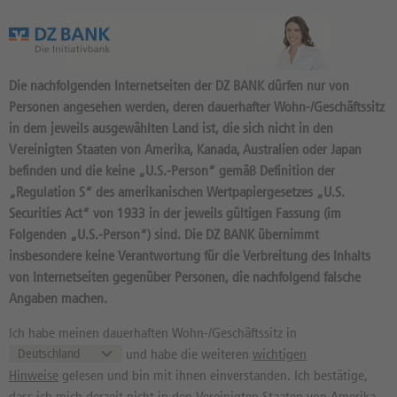
Das Wertpapierportal der DZ BANK
Die nachfolgenden Internetseiten der DZ BANK dürfen nur von
Personen angesehen werden, deren dauerhafter Wohn-/Geschäftssitz
in dem jeweils ausgewählten Land ist, die sich nicht in den
Vereinigten Staaten von Amerika, Kanada, Australien oder Japan
befinden und die keine „U.S.-Person“ gemäß Definition der
1.269
Produkte
„Regulation S“ des amerikanischen Wertpapiergesetzes „U.S.
NIKKEI 225
Securities Act“ von 1933 in der jeweils gültigen Fassung (im
Folgenden „U.S.-Person“) sind. Die DZ BANK übernimmt
A1RRF6 / JP9010C00002 //
insbesondere keine Verantwortung für die Verbreitung des Inhalts
Quelle: Nikkei Inc.:
07.08.2026,
08:30:01
von Internetseiten gegenüber Personen, die nachfolgend falsche
Angaben machen.
65.606,71
PKT
-0,12%
Kurs
Diff. Vortag in %
Ich habe meinen dauerhaften Wohn-/Geschäftssitz in
41.248,05 PKT
72.831,73 PKT
und habe die weiteren
wichtigen
Hinweise
gelesen und bin mit ihnen einverstanden. Ich bestätige,
52 Wochen Tief
52 Wochen Hoch
dass ich mich derzeit nicht in den Vereinigten Staaten von Amerika,