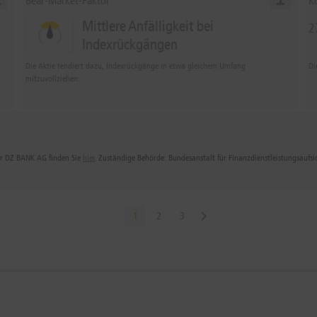
Bear-Market-Faktor
K
Mittlere Anfälligkeit bei
2
Indexrückgängen
Die Aktie tendiert dazu, Indexrückgänge in etwa gleichem Umfang
Di
mitzuvollziehen.
der DZ BANK AG finden Sie
hier
. Zuständige Behörde: Bundesanstalt für Finanzdienstleistungsaufs
1
2
3