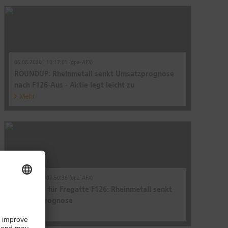
06.08.2026 | 10:17:01 (dpa-AFX)
ROUNDUP: Rheinmetall senkt Umsatzprognose
nach F126-Aus - Aktie legt leicht zu
Mehr
06.08.2026 | 07:50:36 (dpa-AFX)
Nach Aus für Fregatte F126: Rheinmetall senkt
Umsatzprognose
Mehr