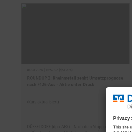
06.08.2026 | 16:52:02 (dpa-AFX)
ROUNDUP 2: Rheinmetall senkt Umsatzprognose
nach F126-Aus - Aktie unter Druck
(Kurs aktualisiert)
DÜSSELDORF (dpa-AFX) - Nach dem Stopp des