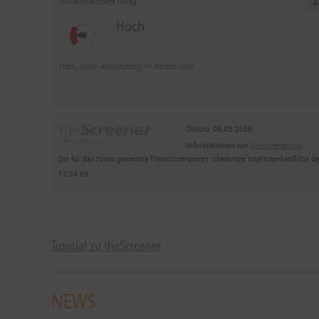
Risiko-Bewertung
Hoch
Hoch, keine Veränderung im letzten Jahr.
Datum: 06.08.2026
Informationen von
thescreener.com
Die für das zuvor genannte Finanzinstrument relevanten Interessenkonflikte 
13:24:09
Tutorial zu theScreener
NEWS