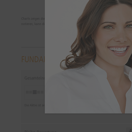
Charts zeigen die Wertentwicklungen der Vergangenheit. Zukünftige Ergebnisse 
notieren, kann die Rendite infolge von Währungsschwankungen steigen oder fa
FUNDAMENTALANALYSE
Gesamteindruck
Neutral
Die Aktie ist seit dem 28.07.2026 als neutral eingestuft.