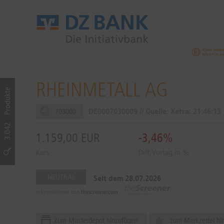
RHEINMETALL AG
Produkte
DE0007030009 // Quelle: Xetra:
21:46:13
703000
3.042
1.159,00
EUR
-3,46%
Kurs
Diff. Vortag in %
NEUTRAL
Seit dem 28.07.2026
Informationen von
thescreener.com
Zum Musterdepot hinzufügen
zum Merkzettel hi