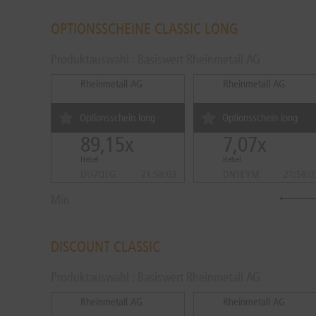
OPTIONSSCHEINE CLASSIC LONG
Produktauswahl : Basiswert Rheinmetall AG
Rheinmetall AG
Rheinmetall AG
Optionsschein long
Optionsschein long
89,15x
7,07x
Hebel
Hebel
DU7QTG
21:58:03
DN1EYM
21:58:0
Min
DISCOUNT CLASSIC
Produktauswahl : Basiswert Rheinmetall AG
Rheinmetall AG
Rheinmetall AG