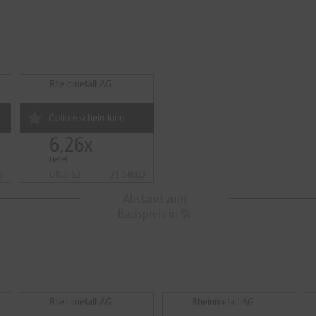
Rheinmetall AG
Optionsschein long
6,26x
Hebel
3
DN3FS2
21:58:03
Abstand zum
Basispreis in %
Rheinmetall AG
Rheinmetall AG