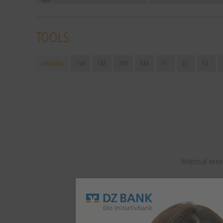
TOOLS
Intraday
1W
1M
3M
6M
1J
2J
5J
Internal erro