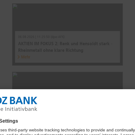
06.08.2026 | 11:25:50 (dpa-AFX)
AKTIEN IM FOKUS 2: Renk und Hensoldt stark -
Rheinmetall ohne klare Richtung
Mehr
06.08.2026 | 08:50:47 (dpa-AFX)
AKTIEN IM FOKUS: Deutsche Rüstungswerte
unter Druck - Quartalszahlen, Abstufung
Mehr