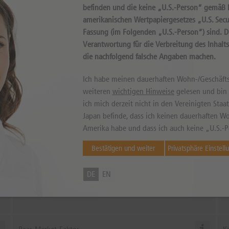
befinden und die keine „U.S.-Person“ gemäß D
amerikanischen Wertpapiergesetzes „U.S. Secur
Fassung (im Folgenden „U.S.-Person“) sind. 
können sowohl niedriger als auch höher ausfallen. Falls Kurse in Fremdwährung
llen. © 2026 DZ BANK AG
Verantwortung für die Verbreitung des Inhalt
die nachfolgend falsche Angaben machen.
Ich habe meinen dauerhaften Wohn-/Geschäfts
weiteren
wichtigen Hinweise
gelesen und bin m
theScre
ich mich derzeit nicht in den Vereinigten Sta
Japan befinde, dass ich keinen dauerhaften Wo
Amerika habe und dass ich auch keine „U.S.-P
Gewinnprognose
K
Bestätigen und weiter
Privatsphäre Einstell
Positive Analystenhaltung seit
1
30.06.2026
DE
EN
Die Gewinnprognosen pro Aktie liegen heute höher als vor sieben Wochen.
Da
Dieser positive Trend hat am 30.06.2026 bei einem Kurs von
990,50
eingesetzt.