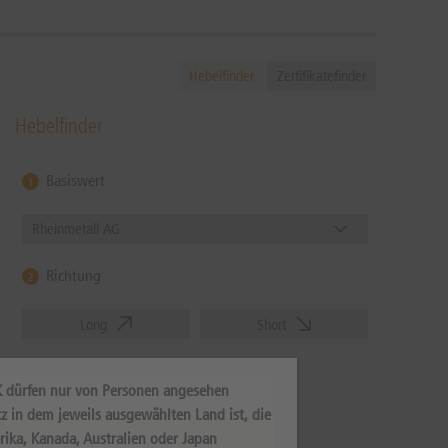
Hebelfinder
Zertifikatefinder
Hebelfinder
Basiswert
1
Rheinmetall AG
Richtung
2
Long
Short
Hebel oder Basispreis
3
K dürfen nur von Personen angesehen
z in dem jeweils ausgewählten Land ist, die
Zurücksetzen
rika, Kanada, Australien oder Japan