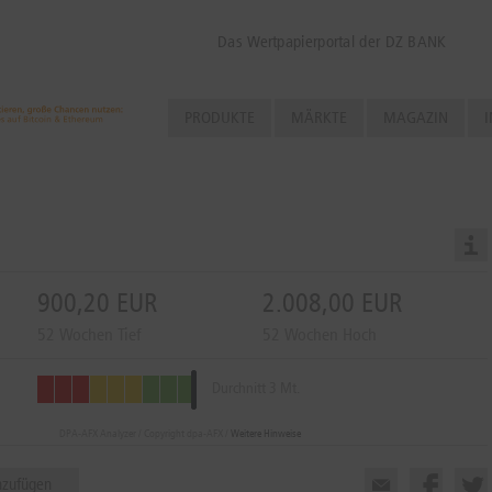
Das Wertpapierportal der DZ BANK
PRODUKTE
MÄRKTE
MAGAZIN
I
900,20 EUR
2.008,00 EUR
52 Wochen Tief
52 Wochen Hoch
Durchnitt 3 Mt.
DPA-AFX Analyzer / Copyright dpa-AFX /
Weitere Hinweise
nzufügen