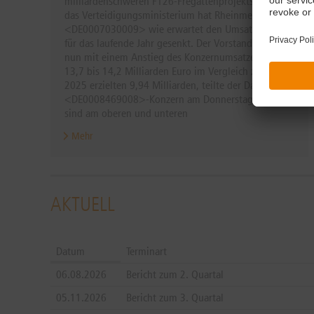
milliardenschweren F126-Fregattenprojekts durch
das Verteidigungsministerium hat Rheinmetall
<DE0007030009> wie erwartet den Umsatzausblick
für das laufende Jahr gesenkt. Der Vorstand rechne
nun mit einem Anstieg des Konzernumsatzes auf
13,7 bis 14,2 Milliarden Euro im Vergleich zu den
2025 erzielten 9,94 Milliarden, teilte der Dax
<DE0008469008>-Konzern am Donnerstag mit. Das
sind am oberen und unteren
...
Mehr
AKTUELL
Datum
Terminart
06.08.2026
Bericht zum 2. Quartal
05.11.2026
Bericht zum 3. Quartal