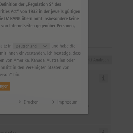
efinition der „Regulation S“ des
ities Act“ von 1933 in der jeweils gültigen
Die DZ BANK übernimmt insbesondere keine
s von Internetseiten gegenüber Personen,
sitz in
und habe die
it ihnen einverstanden. Ich bestätige, dass
ener
DPA-AFX-Analyzer
Chart Analyse
Markt-Analysen
aten von Amerika, Kanada, Australien oder
hnsitz in den Vereinigten Staaten von
erson“ bin.
urs-Gewinn-Verhältnis
ungen
Erwartetes KGV für 2028
6,0
Drucken
Impressum
s erwartete KGV (Kurs-Gewinn-Verhältnis) gilt für das Jahr 2028.