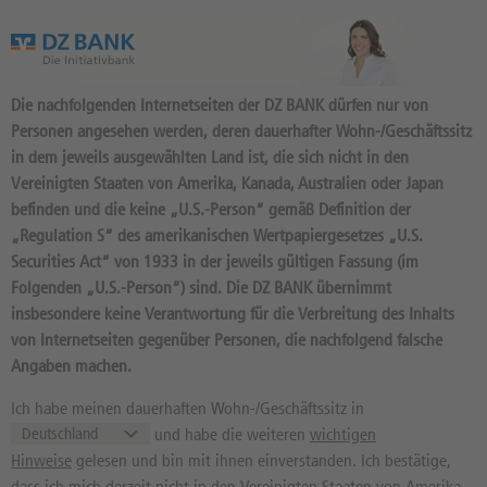
Das Wertpapierportal der DZ BANK
Die nachfolgenden Internetseiten der DZ BANK dürfen nur von
Personen angesehen werden, deren dauerhafter Wohn-/Geschäftssitz
in dem jeweils ausgewählten Land ist, die sich nicht in den
Vereinigten Staaten von Amerika, Kanada, Australien oder Japan
befinden und die keine „U.S.-Person“ gemäß Definition der
1
Produkt
„Regulation S“ des amerikanischen Wertpapiergesetzes „U.S.
BEST OF BASKET ST:
Securities Act“ von 1933 in der jeweils gültigen Fassung (im
Folgenden „U.S.-Person“) sind. Die DZ BANK übernimmt
BASISWERT DEUTSCHE
insbesondere keine Verantwortung für die Verbreitung des Inhalts
UNTERNEHMEN
von Internetseiten gegenüber Personen, die nachfolgend falsche
Angaben machen.
DDZ06X / DE000DDZ06X9 //
Quelle: DZ BANK: Geld
07.08.
, Brief
07.08.
Ich habe meinen dauerhaften Wohn-/Geschäftssitz in
und habe die weiteren
wichtigen
1.392,03
EUR
1.412,03
EUR
Hinweise
gelesen und bin mit ihnen einverstanden. Ich bestätige,
Geld in EUR
Brief in EUR
dass ich mich derzeit nicht in den Vereinigten Staaten von Amerika,