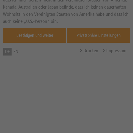
Basiswertkurs:
-0,09%
Kanada, Australien oder Japan befinde, dass ich keinen dauerhaften
--
EUR
Wohnsitz in den Vereinigten Staaten von Amerika habe und dass ich
Diff. Vortag in %
Quelle : No
auch keine „U.S.-Person“ bin.
Quotes ,
--
Bestätigen und weiter
Privatsphäre Einstellungen
Bonuslevel [in %]
100,00%
Cap [in %]
152,00%
Drucken
Impressum
DE
EN
Barriere [in %]
60,00%
Bonusrenditechance in %
-15,27% p.a.
p.a.
Letzter Bewertungstag
06.09.2028
Zum Musterdepot hinzufügen
zum Merkzettel hinzufügen
Hinweis der DZ BANK: