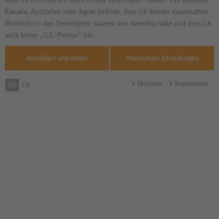
Kanada, Australien oder Japan befinde, dass ich keinen dauerhaften
DAX
ESTOXX
05.08.
05.08.
Wohnsitz in den Vereinigten Staaten von Amerika habe und dass ich
26.215,00
6.476,98
auch keine „U.S.-Person“ bin.
0,05%
-0,15%
Bestätigen und weiter
Privatsphäre Einstellungen
Internal error, please
Internal error, please
try again!
try again!
Drucken
Impressum
DE
EN
TECHNISCHE ANALYSE DAX