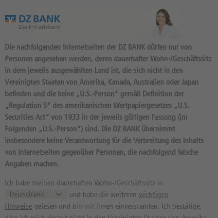
Das Wertpapierportal der DZ BANK
Die nachfolgenden Internetseiten der DZ BANK dürfen nur von
Personen angesehen werden, deren dauerhafter Wohn-/Geschäftssitz
in dem jeweils ausgewählten Land ist, die sich nicht in den
Vereinigten Staaten von Amerika, Kanada, Australien oder Japan
befinden und die keine „U.S.-Person“ gemäß Definition der
Werbung: Idee der Woche 04.08.2026
Werbung: Rohstoff-Trading 04.08.2026
Werbung: Aktien-Trading 03.08.2026
UNICREDIT: REKORDGEWINNE UND DER
GOLD: STRUKTURELLE VERSCHIEBUNGEN
DASSAULT SYSTEMES: WARUM DIE KI-
„Regulation S“ des amerikanischen Wertpapiergesetzes „U.S.
STRATEGISCHE
STÜTZEN DAS PREISNIVEAU
STRATEGIE UND
Securities Act“ von 1933 in der jeweils gültigen Fassung (im
GRIFF NACH DER COMMERZBANK-
DER RÜSTUNGSBOOM DIE 15ER KGV-AKTIE
Im Durchschnitt erleiden 7 von 10 Kleinanlegern Verluste beim Handel mit
Im Durchschnitt erleiden 7 von 10 Kleinanlegern Verluste beim Handel mit
Folgenden „U.S.-Person“) sind. Die DZ BANK übernimmt
Turbo-Zertifikaten. Turbo-Zertifikate sind hoch risikoreiche Produkte und nicht
Turbo-Zertifikaten. Turbo-Zertifikate sind hoch risikoreiche Produkte und nicht
KONTROLLE
BEFLÜGELN
für langfristige Anlagestrategien geeignet.
für langfristige Anlagestrategien geeignet.
insbesondere keine Verantwortung für die Verbreitung des Inhalts
von Internetseiten gegenüber Personen, die nachfolgend falsche
Gemäß Allgemeinverfügung BaFin nach Art. 42 MiFIR und § 15 Absatz 1 Satz 2 WpHG in
Gemäß Allgemeinverfügung BaFin nach Art. 42 MiFIR und § 15 Absatz 1 Satz 2 WpHG in
Mehr
Mehr
Mehr
Verbindung mit Art. 42 MiFIR betreffend Turbo-Zertifikate vom 15.10.2025 //
Verbindung mit Art. 42 MiFIR betreffend Turbo-Zertifikate vom 15.10.2025 //
Angaben machen.
Risikobeschreibung siehe Folgeseite.
Risikobeschreibung siehe Folgeseite.
Risikobeschreibung siehe Folgeseite.
Ich habe meinen dauerhaften Wohn-/Geschäftssitz in
Unverb. Kursindikationen
und habe die weiteren
wichtigen
Hinweise
gelesen und bin mit ihnen einverstanden. Ich bestätige,
Übersicht
Indizes
Währungen
Rohstoffe
dass ich mich derzeit nicht in den Vereinigten Staaten von Amerika,