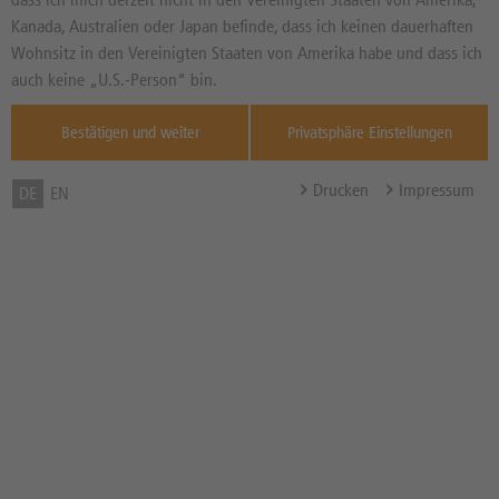
Kanada, Australien oder Japan befinde, dass ich keinen dauerhaften
Wohnsitz in den Vereinigten Staaten von Amerika habe und dass ich
auch keine „U.S.-Person“ bin.
Werbung - DAX-Analyse von TraderFox für Freitag, den 7.
August 2026 - DZ BANK AG/ Sales-Team
Bestätigen und weiter
Privatsphäre Einstellungen
BULLEN SAMMELN KRAFT FÜR DIE
TRENDFORTSETZUNG
Drucken
Impressum
DE
EN
Allzeithoch bei 26.438 Punkten im Visier
Der DAX konnte in der laufenden Handelswoche eine
sich beschleunigende Aufwärtsdynamik im laufenden
Aufwärtstrend zeigen. Dabei ist es gelungen, von
Montag bis Mittwoch jeweils steigende Tageshochs und -
tiefs zu markieren. Obendrein konnte der Index dadurch
über das obere Bollinger-Band in den überkauften
Bereich und auf neue Allzeithochs steigen. Eine
technische Gegenreaktion hat anschließend am
Donnerstag einen Abbau der überkauften Marktlage
eingeleitet. Belastend kommt derzeit ein Verkaufssignal
in der Slow Stochastik hinzu. Wir gehen allerdings davon
aus, dass der Index nach einer temporären