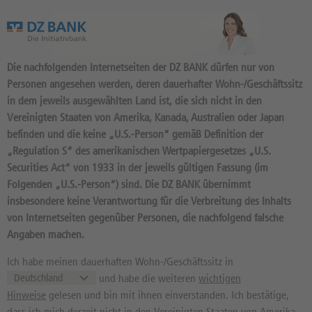
Das Wertpapierportal der DZ BANK
Die nachfolgenden Internetseiten der DZ BANK dürfen nur von
Personen angesehen werden, deren dauerhafter Wohn-/Geschäftssitz
in dem jeweils ausgewählten Land ist, die sich nicht in den
Vereinigten Staaten von Amerika, Kanada, Australien oder Japan
befinden und die keine „U.S.-Person“ gemäß Definition der
„Regulation S“ des amerikanischen Wertpapiergesetzes „U.S.
DAX-ANALYSE
Securities Act“ von 1933 in der jeweils gültigen Fassung (im
Folgenden „U.S.-Person“) sind. Die DZ BANK übernimmt
Wohin läuft der DAX? Mithilfe der
insbesondere keine Verantwortung für die Verbreitung des Inhalts
Instrumente der technischen Analyse
von Internetseiten gegenüber Personen, die nachfolgend falsche
untersuchen die Redakteure von TraderFox
Angaben machen.
den DAX. Hierbei heben sie markante
Unterstützungen und Widerstände hervor und
Ich habe meinen dauerhaften Wohn-/Geschäftssitz in
zeigen potenzielle Anlaufpunkte für den
deutschen Leitindex auf. Der Fokus der
und habe die weiteren
wichtigen
täglichen Analyse liegt auf einem Zeitfenster
Hinweise
gelesen und bin mit ihnen einverstanden. Ich bestätige,
von einigen Tagen bis zu mehreren Wochen.
dass ich mich derzeit nicht in den Vereinigten Staaten von Amerika,