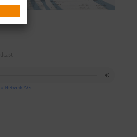
odcast
io Network AG