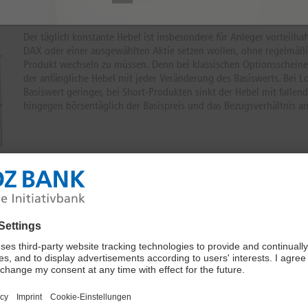
EINSATZMÖGLICHKEITEN
Der täglich konstante Hebel ist insbesondere für Anleger vorteilhaf
DAX oder einer ausgewählten Aktie setzen wollen, ohne regelmäßi
Produkt wechseln zu müssen. Denn bei klassischen Optionsscheinen
der anfängliche Hebel mit jeder Veränderung des Basiswerts. Bei 
Basiswert geringer, bei Short-Produkten sinkt der Hebel mit falle
hingegen börsentäglich der Basispreis und das Bezugsverhältnis a
ungsmechanismus Faktor-Optionsscheine eher ungeeignet für
spielen ihre Stärke am besten in einem stabilen Trendmarkt bzw. bei
 (Short) des Basiswerts aus. Auch besteht, wie bei anderen
wert in die vom Anleger entgegengesetzt erwartete Richtung