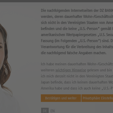
Die nachfolgenden Internetseiten der DZ BAN
tional an Kursbewegungen eines Basiswerts wie beispiel
werden, deren dauerhafter Wohn-/Geschäftssit
sich nicht in den Vereinigten Staaten von Ame
ben die meisten Varianten aber den Nachteil, dass der n
befinden und die keine „U.S.-Person“ gemäß D
schte Richtung bewegt. Hier kommen Faktor-Optionsscheine
amerikanischen Wertpapiergesetzes „U.S. Secur
anten Hebel (auch Faktor genannt) ab.
Fassung (im Folgenden „U.S.-Person“) sind. 
Verantwortung für die Verbreitung des Inhalt
die nachfolgend falsche Angaben machen.
Ich habe meinen dauerhaften Wohn-/Geschäfts
weiteren
wichtigen Hinweise
gelesen und bin m
ich mich derzeit nicht in den Vereinigten Sta
Japan befinde, dass ich keinen dauerhaften Wo
Amerika habe und dass ich auch keine „U.S.-P
Bestätigen und weiter
Privatsphäre Einstell
DE
EN