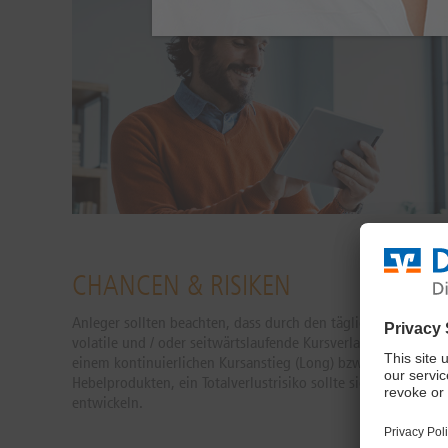
CHANCEN & RISIKEN
Anleger sollten beachten, dass durch den täglichen Anpass
volatile und / oder seitwärtslaufende Kursverlaufe sind. Sie 
einem kontinuierlichen Kursanstieg (Long) bzw. Kursrückgang
Hebelprodukten, ein Totalverlustrisiko sollte sich der Basis
entwickeln.