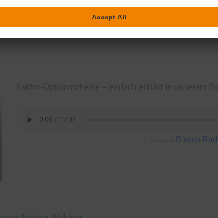
Faktor-Optionsscheine – einfach erklärt in unserem P
Börsen Rad
provided by
nserem Trading-Webinar