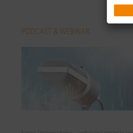
PODCAST & WEBINAR
Faktor-Optionsscheine – umfassend erklärt in u