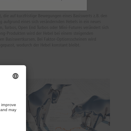
t, die auf kurzfristige Bewegungen eines Basiswerts z.B. den
g aufgrund eines sich verändernden Hebels in ein neues
, Turbos, Open End Turbos oder Mini-Futures verändert sich
Long-Produkten wird der Hebel bei einem steigenden
nden Basiswertkursen. Bei Faktor-Optionsscheinen wird
ngepasst, wodurch der Hebel konstant bleibt.