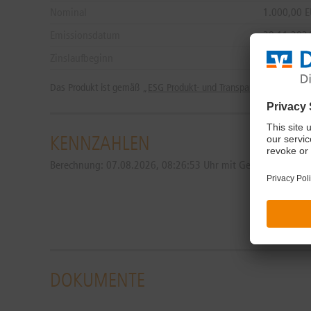
Nominal
1.000,00 
Emissionsdatum
29.11.202
Zinslaufbeginn
03.12.202
Das Produkt ist gemäß „
ESG Produkt- und Transparenzstandard 
KENNZAHLEN
Berechnung:
07.08.2026, 08:26:53 Uhr mit Geld 94,97 % / Br
DOKUMENTE