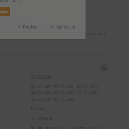
erson“ bin.
ungen
Drucken
Impressum
 die Rendite infolge von Währungsschwankungen steigen oder fallen. © 2026 DZ
03.12.2032
03.12.2025; 03.12.2026; 03.12.2027;
04.12.2028; 03.12.2029; 03.12.2030;
03.12.2031; 03.12.2032
Festzins
2,750% p.a.
Kündigungsrecht des Emittenten: 04.10.