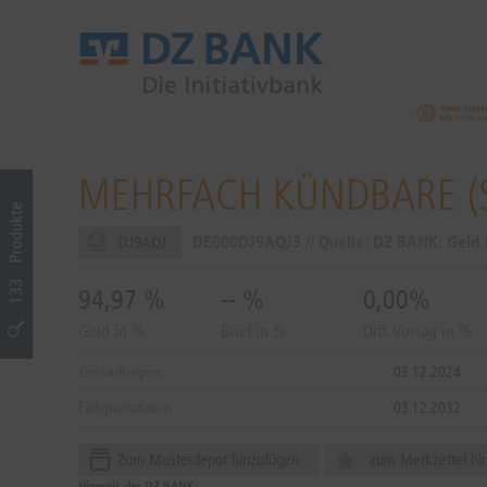
MEHRFACH KÜNDBARE (S
Produkte
DE000DJ9AQJ3 // Quelle: DZ BANK: Geld
DJ9AQJ
133
94,97
%
--
%
0,00%
Geld in %
Brief in %
Diff. Vortag in %
Zinslaufbeginn
03.12.2024
Fälligkeitsdatum
03.12.2032
Zum Musterdepot hinzufügen
zum Merkzettel hi
Hinweis der DZ BANK: