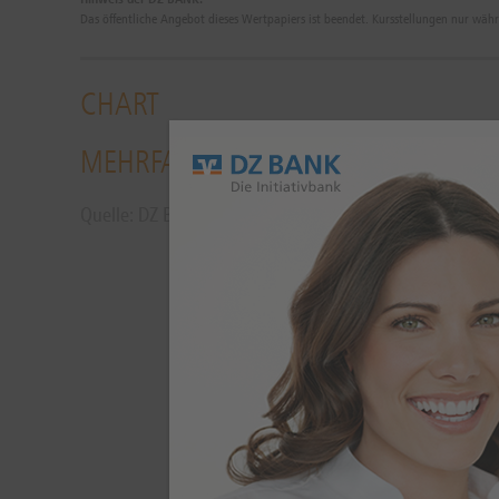
Das öffentliche Angebot dieses Wertpapiers ist beendet. Kursstellungen nur wäh
CHART
MEHRFACH KÜNDBARE (STUFENZINS
Quelle: DZ BANK AG, Frankfurt:
07.08.
08:26:53