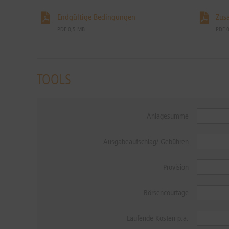
Endgültige Bedingungen
Zus
PDF 0,5 MB
PDF 
TOOLS
Anlagesumme
Ausgabeaufschlag/ Gebühren
Provision
Börsencourtage
Laufende Kosten p.a.