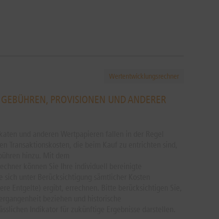
Wertentwicklungsrechner
R GEBÜHREN, PROVISIONEN UND ANDERER
ikaten und anderen Wertpapieren fallen in der Regel
n Transaktionskosten, die beim Kauf zu entrichten sind,
ühren hinzu. Mit dem
chner können Sie Ihre individuell bereinigte
e sich unter Berücksichtigung sämtlicher Kosten
re Entgelte) ergibt, errechnen. Bitte berücksichtigen Sie,
Vergangenheit beziehen und historische
slichen Indikator für zukünftige Ergebnisse darstellen.