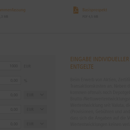
ammenfassung
Basisprospekt
0,3 MB
PDF 4,5 MB
EINGABE INDIVIDUELLE
ENTGELTE
Beim Erwerb von Aktien, Zertif
Transaktionskosten an. Neben de
kommen oftmals noch Depotgeb
Brutto-/Nettowertentwicklungsre
Wertentwicklung seit Valuta, di
(Provisionen, Gebühren und ande
dass sich die Angaben auf die 
Wertentwicklungen keinen verläs