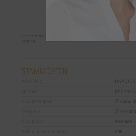
Charts zeigen die Wertentwicklungen der Vergangenheit. Zukünftige Ergebnisse 
BANK AG
STAMMDATEN
WKN / ISIN
DJ9AQJ / 
Emittent
DZ BANK 
Produktstruktur
Zinsproduk
Kategorie
Zinsstruktu
Produkttyp
Mehrfach k
Währung des Produktes
EUR