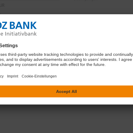
EUR
4
4
der DZ BANK
" kein Produkt mit Nachhaltigkeitsbezug.
ief --