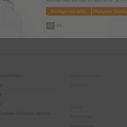
Amerika habe und dass ich auch keine „U.S.-P
Bestätigen und weiter
Privatsphäre Einstell
DE
EN
können sowohl niedriger als auch höher ausfallen. Falls Kurse in Fremdwährung notieren, kann
DE000DJ9AQJ3
Fälligkeitsdatum
AG
Zinstermin
t
r
Zinsart
ündbare (Stufenzins-)Anleihe
Berechnung
Bedingungen