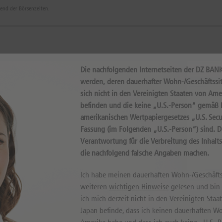
rend der Börsenzeiten.
-)ANLEIHE
Die nachfolgenden Internetseiten der DZ BAN
werden, deren dauerhafter Wohn-/Geschäftssit
sich nicht in den Vereinigten Staaten von Ame
Intr
befinden und die keine „U.S.-Person“ gemäß D
amerikanischen Wertpapiergesetzes „U.S. Secur
Fassung (im Folgenden „U.S.-Person“) sind. 
Verantwortung für die Verbreitung des Inhalt
die nachfolgend falsche Angaben machen.
Ich habe meinen dauerhaften Wohn-/Geschäfts
weiteren
wichtigen Hinweise
gelesen und bin m
Internal error, please try again!
ich mich derzeit nicht in den Vereinigten Sta
Japan befinde, dass ich keinen dauerhaften Wo