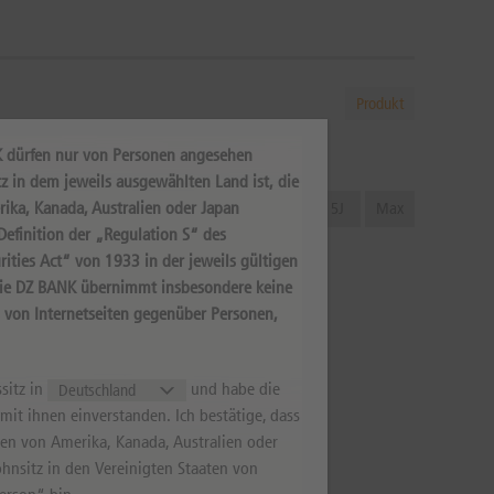
Produkt
K dürfen nur von Personen angesehen
z in dem jeweils ausgewählten Land ist, die
rika, Kanada, Australien oder Japan
aday
1W
1M
3M
6M
1J
2J
5J
Max
efinition der „Regulation S“ des
ities Act“ von 1933 in der jeweils gültigen
Die DZ BANK übernimmt insbesondere keine
s von Internetseiten gegenüber Personen,
sitz in
und habe die
it ihnen einverstanden. Ich bestätige, dass
aten von Amerika, Kanada, Australien oder
hnsitz in den Vereinigten Staaten von