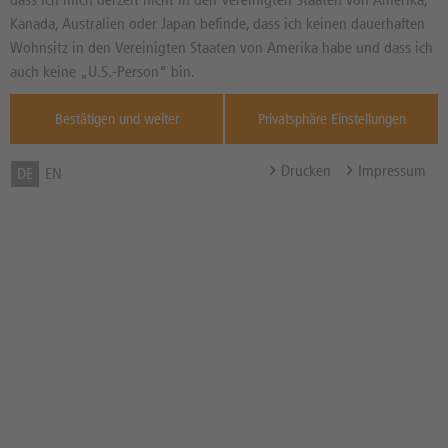
Kanada, Australien oder Japan befinde, dass ich keinen dauerhaften
Stufenzins
Wohnsitz in den Vereinigten Staaten von Amerika habe und dass ich
Zinslaufbeginn
22.11.2024
auch keine „U.S.-Person“ bin.
Nächster Kupontermin
22.11.2026
Bestätigen und weiter
Privatsphäre Einstellungen
Fälligkeitsdatum
22.11.2027
Währung des Produktes
EUR
Drucken
Impressum
DE
EN
Zum Musterdepot hinzufügen
zum Merkzettel hinzufügen
Hinweis der DZ BANK:
Das öffentliche Angebot dieses Wertpapiers ist beendet.
Kursstellungen nur während der Börsenzeiten.