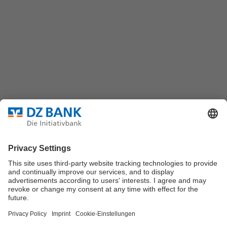
DZ BANK AG
Platz der Republik
60325 Frankfurt/M.
Bundesverband für strukturierte Wertpapiere
Datenschutz
Privatsphäre Einstellungen
Rechtliche Hinweise
Impressum
Marktdaten werden durch Morningstar oder
Solvians
zur