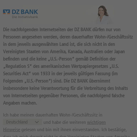
Das Wertpapierportal der DZ BANK
Die nachfolgenden Internetseiten der DZ BANK dürfen nur von
Personen angesehen werden, deren dauerhafter Wohn-/Geschäftssitz
in dem jeweils ausgewählten Land ist, die sich nicht in den
Vereinigten Staaten von Amerika, Kanada, Australien oder Japan
befinden und die keine „U.S.-Person“ gemäß Definition der
74
Produkte
„Regulation S“ des amerikanischen Wertpapiergesetzes „U.S.
STUFENZINSANLEIHE
Securities Act“ von 1933 in der jeweils gültigen Fassung (im
Folgenden „U.S.-Person“) sind. Die DZ BANK übernimmt
DJ9AQN / DE000DJ9AQN5 //
insbesondere keine Verantwortung für die Verbreitung des Inhalts
Quelle: DZ BANK: Geld
07.08.
08:40:43
, Brief
von Internetseiten gegenüber Personen, die nachfolgend falsche
Angaben machen.
98,87
%
--
%
Geld in %
Brief in %
Ich habe meinen dauerhaften Wohn-/Geschäftssitz in
Aktueller
0,01%
und habe die weiteren
wichtigen
Zins:
Hinweise
gelesen und bin mit ihnen einverstanden. Ich bestätige,
Diff. Vortag in %
Zinsart :
dass ich mich derzeit nicht in den Vereinigten Staaten von Amerika,