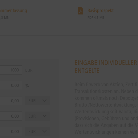
ammenfassung
Basisprospekt
0,3 MB
PDF 4,5 MB
EINGABE INDIVIDUELLE
ENTGELTE
Beim Erwerb von Aktien, Zertif
Transaktionskosten an. Neben de
kommen oftmals noch Depotgeb
Brutto-/Nettowertentwicklungsre
Wertentwicklung seit Valuta, di
(Provisionen, Gebühren und ande
dass sich die Angaben auf die 
Wertentwicklungen keinen verläs