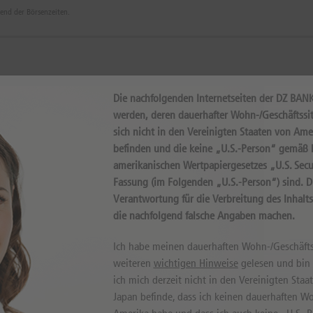
rend der Börsenzeiten.
-)ANLEIHE
Die nachfolgenden Internetseiten der DZ BAN
werden, deren dauerhafter Wohn-/Geschäftssit
sich nicht in den Vereinigten Staaten von Ame
Intr
befinden und die keine „U.S.-Person“ gemäß D
amerikanischen Wertpapiergesetzes „U.S. Secur
Fassung (im Folgenden „U.S.-Person“) sind. 
Verantwortung für die Verbreitung des Inhalt
die nachfolgend falsche Angaben machen.
Ich habe meinen dauerhaften Wohn-/Geschäfts
weiteren
wichtigen Hinweise
gelesen und bin m
Internal error, please try again!
ich mich derzeit nicht in den Vereinigten Sta
Japan befinde, dass ich keinen dauerhaften Wo