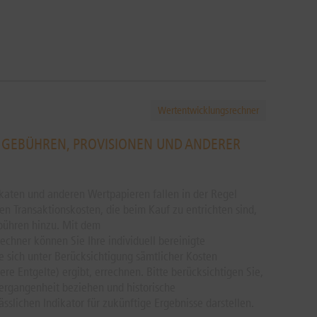
Wertentwicklungsrechner
R GEBÜHREN, PROVISIONEN UND ANDERER
ikaten und anderen Wertpapieren fallen in der Regel
n Transaktionskosten, die beim Kauf zu entrichten sind,
ühren hinzu. Mit dem
chner können Sie Ihre individuell bereinigte
e sich unter Berücksichtigung sämtlicher Kosten
re Entgelte) ergibt, errechnen. Bitte berücksichtigen Sie,
Vergangenheit beziehen und historische
slichen Indikator für zukünftige Ergebnisse darstellen.