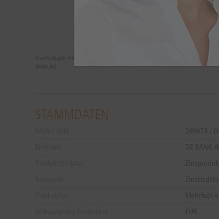
Charts zeigen die Wertentwicklungen der Vergangenheit. Zukünftige Ergebnisse 
BANK AG
STAMMDATEN
WKN / ISIN
DJ9AT3 / 
Emittent
DZ BANK 
Produktstruktur
Zinsproduk
Kategorie
Zinsstruktu
Produkttyp
Mehrfach k
Währung des Produktes
EUR