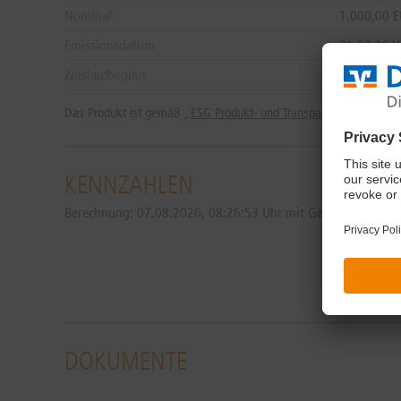
Nominal
1.000,00 
Emissionsdatum
31.03.202
Zinslaufbeginn
04.04.202
Das Produkt ist gemäß „
ESG Produkt- und Transparenzstandard 
KENNZAHLEN
Berechnung:
07.08.2026, 08:26:53 Uhr mit Geld 94,85 % / Br
DOKUMENTE