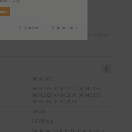
erson“ bin.
ungen
Drucken
Impressum
 die Rendite infolge von Währungsschwankungen steigen oder fallen. © 2026 DZ
04.04.2033
04.04.2026; 04.04.2027; 04.04.2028;
04.04.2029; 04.04.2030; 04.04.2031;
04.04.2032; 04.04.2033
Festzins
2,800% p.a.
Kündigungsrecht des Emittenten: 04.03.