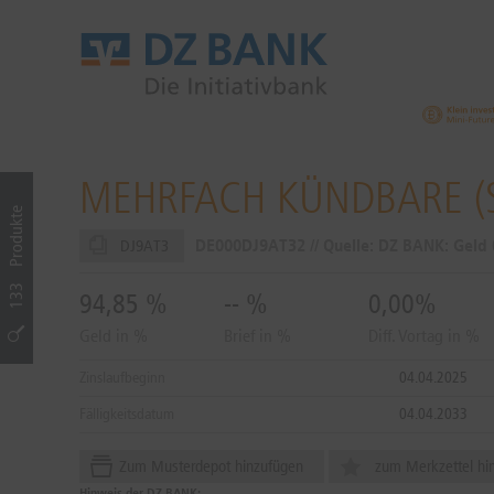
MEHRFACH KÜNDBARE (S
Produkte
DE000DJ9AT32 // Quelle: DZ BANK: Geld
DJ9AT3
133
94,85
%
--
%
0,00%
Geld in %
Brief in %
Diff. Vortag in %
Zinslaufbeginn
04.04.2025
Fälligkeitsdatum
04.04.2033
Zum Musterdepot hinzufügen
zum Merkzettel hi
Hinweis der DZ BANK: