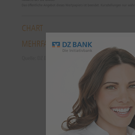
Das öffentliche Angebot dieses Wertpapiers ist beendet. Kursstellungen nur wäh
CHART
MEHRFACH KÜNDBARE (STUFENZINS
Quelle: DZ BANK AG, Frankfurt:
07.08.
08:26:53