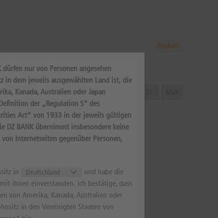
Produkt
K dürfen nur von Personen angesehen
z in dem jeweils ausgewählten Land ist, die
rika, Kanada, Australien oder Japan
aday
1W
1M
3M
6M
1J
2J
5J
Max
efinition der „Regulation S“ des
ities Act“ von 1933 in der jeweils gültigen
Die DZ BANK übernimmt insbesondere keine
s von Internetseiten gegenüber Personen,
sitz in
und habe die
it ihnen einverstanden. Ich bestätige, dass
aten von Amerika, Kanada, Australien oder
hnsitz in den Vereinigten Staaten von