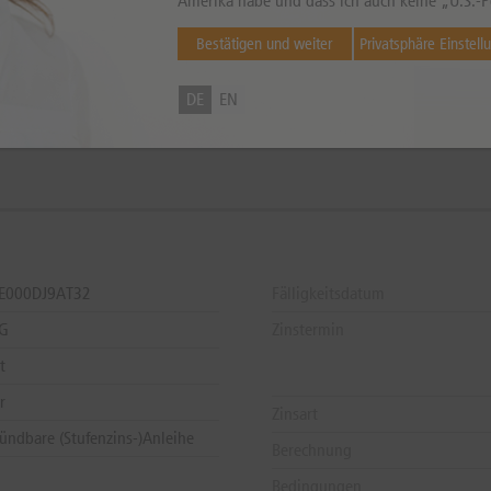
Amerika habe und dass ich auch keine „U.S.-P
Bestätigen und weiter
Privatsphäre Einstell
DE
EN
können sowohl niedriger als auch höher ausfallen. Falls Kurse in Fremdwährung notieren, kann
DE000DJ9AT32
Fälligkeitsdatum
AG
Zinstermin
t
r
Zinsart
ündbare (Stufenzins-)Anleihe
Berechnung
Bedingungen