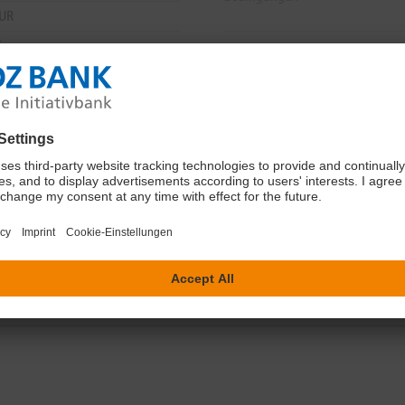
EUR
5
5
der DZ BANK
" kein Produkt mit Nachhaltigkeitsbezug.
ief --