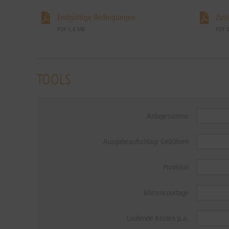
Endgültige Bedingungen
Zus
PDF 0,6 MB
PDF 
TOOLS
Anlagesumme
Ausgabeaufschlag/ Gebühren
Provision
Börsencourtage
Laufende Kosten p.a.