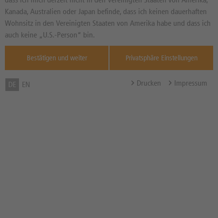
Quelle : Xetra ,
Kanada, Australien oder Japan befinde, dass ich keinen dauerhaften
18:41:54
Wohnsitz in den Vereinigten Staaten von Amerika habe und dass ich
auch keine „U.S.-Person“ bin.
Basispreis
432,50 EUR
Abstand zum Basispreis in %
1,86%
Bestätigen und weiter
Privatsphäre Einstellungen
Barriere
307,075 EUR
Drucken
Impressum
Abstand zur Barriere in %
30,32%
DE
EN
Bezugsverhältnis (BV) /
2,312139
Bezugsgröße
Zum Musterdepot hinzufügen
zum Merkzettel hinzufügen
Hinweis der DZ BANK:
Das öffentliche Angebot dieses Wertpapiers ist beendet.
Kursstellungen nur während der Börsenzeiten.