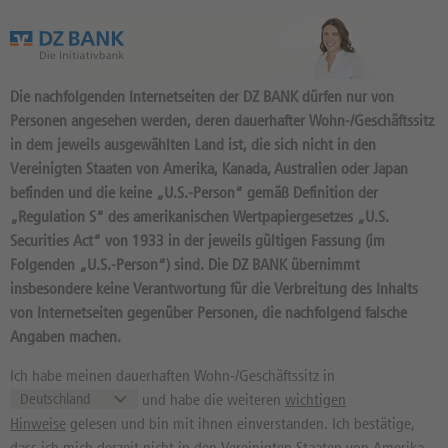
Das Wertpapierportal der DZ BANK
Die nachfolgenden Internetseiten der DZ BANK dürfen nur von
Personen angesehen werden, deren dauerhafter Wohn-/Geschäftssitz
in dem jeweils ausgewählten Land ist, die sich nicht in den
Vereinigten Staaten von Amerika, Kanada, Australien oder Japan
befinden und die keine „U.S.-Person“ gemäß Definition der
18
Produkte
„Regulation S“ des amerikanischen Wertpapiergesetzes „U.S.
ZINSFIX ST 07 26/28:
Securities Act“ von 1933 in der jeweils gültigen Fassung (im
Folgenden „U.S.-Person“) sind. Die DZ BANK übernimmt
BASISWERT ALLIANZ
insbesondere keine Verantwortung für die Verbreitung des Inhalts
DN2ET5 / DE000DN2ET52 //
von Internetseiten gegenüber Personen, die nachfolgend falsche
Quelle: DZ BANK: Geld , Brief
Angaben machen.
--
EUR
--
EUR
Ich habe meinen dauerhaften Wohn-/Geschäftssitz in
Geld in EUR
Brief in EUR
und habe die weiteren
wichtigen
Basiswertkurs:
--
Hinweise
gelesen und bin mit ihnen einverstanden. Ich bestätige,
440,70
EUR
dass ich mich derzeit nicht in den Vereinigten Staaten von Amerika,
Diff. Vortag in %