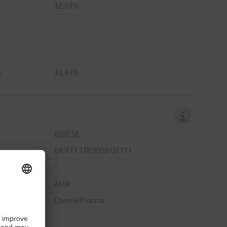
32,04%
--
--
--
%
33,43%
BASF SE
BASF11 / DE000BASF111
--
Aktie
Chemie/Pharma