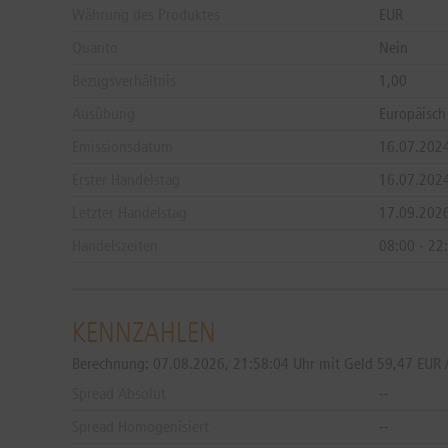
Währung des Produktes
EUR
Quanto
Nein
Bezugsverhältnis
1,00
Ausübung
Europäisch
Emissionsdatum
16.07.202
Erster Handelstag
16.07.202
Letzter Handelstag
17.09.202
Handelszeiten
08:00 - 22
KENNZAHLEN
Berechnung:
07.08.2026, 21:58:04 Uhr mit Geld 59,47 EUR / 
Spread Absolut
--
Spread Homogenisiert
--