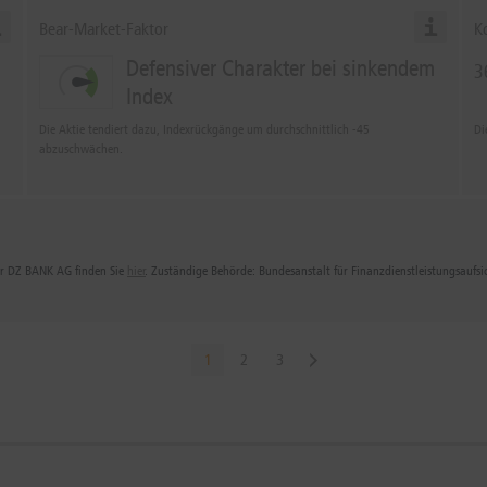
Bear-Market-Faktor
K
Defensiver Charakter bei sinkendem
3
Index
Die Aktie tendiert dazu, Indexrückgänge um durchschnittlich -45
Di
abzuschwächen.
der DZ BANK AG finden Sie
hier
. Zuständige Behörde: Bundesanstalt für Finanzdienstleistungsaufs
1
2
3