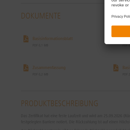
DOKUMENTE
Basisinformationsblatt
Pro
PDF 0,1 MB
PDF 
Zusammenfassung
Bas
PDF 0,2 MB
PDF 
PRODUKTBESCHREIBUNG
Das Zertifikat hat eine feste Laufzeit und wird am 25.09.2026 (
festgelegten Barriere notiert. Die Rückzahlung ist auf einen Höchs