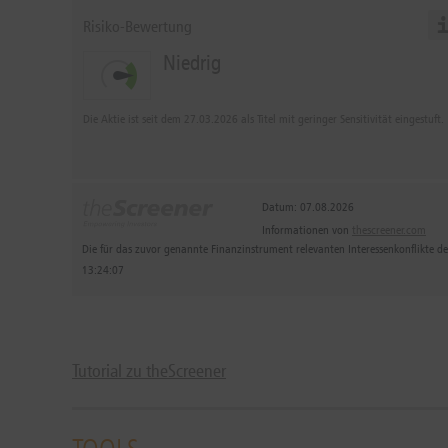
Risiko-Bewertung
Niedrig
Die Aktie ist seit dem 27.03.2026 als Titel mit geringer Sensitivität eingestuft.
Datum: 07.08.2026
Informationen von
thescreener.com
Die für das zuvor genannte Finanzinstrument relevanten Interessenkonflikte 
13:24:07
Tutorial zu theScreener