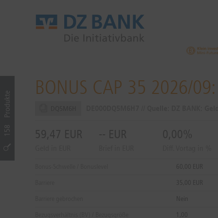
BONUS CAP 35 2026/09:
Produkte
DE000DQ5M6H7 // Quelle: DZ BANK: Gel
DQ5M6H
158
59,47
EUR
--
EUR
0,00%
Geld in EUR
Brief in EUR
Diff. Vortag in %
Bonus-Schwelle / Bonuslevel
60,00 EUR
Barriere
35,00 EUR
Barriere gebrochen
Nein
Bezugsverhältnis (BV) / Bezugsgröße
1,00