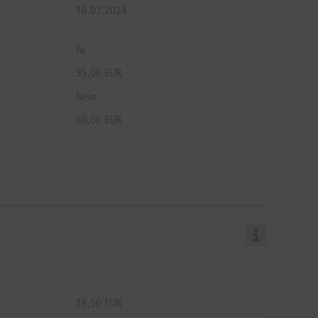
16.07.2024
Ja
35,00 EUR
Nein
60,00 EUR
--
16,50 EUR