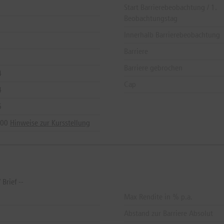
Start Barrierebeobachtung / 1.
Beobachtungstag
Innerhalb Barrierebeobachtung
Barriere
Barriere gebrochen
4
Cap
4
6
:00
Hinweise zur Kursstellung
Brief --
Max Rendite in % p.a.
Abstand zur Barriere Absolut