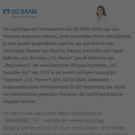
Das Wertpapierportal der DZ BANK
Die nachfolgenden Internetseiten der DZ BANK dürfen nur von
Personen angesehen werden, deren dauerhafter Wohn-/Geschäftssitz
in dem jeweils ausgewählten Land ist, die sich nicht in den
Vereinigten Staaten von Amerika, Kanada, Australien oder Japan
befinden und die keine „U.S.-Person“ gemäß Definition der
Die Kursanzeige ist unterbrochen. Wir arbeiten mit
„Regulation S“ des amerikanischen Wertpapiergesetzes „U.S.
Hochdruck an einer Lösung.
Securities Act“ von 1933 in der jeweils gültigen Fassung (im
Folgenden „U.S.-Person“) sind. Die DZ BANK übernimmt
171
Produkte
insbesondere keine Verantwortung für die Verbreitung des Inhalts
BONUS CAP 40 2026/09:
von Internetseiten gegenüber Personen, die nachfolgend falsche
BASISWERT MERCEDES-BENZ
Angaben machen.
GROUP
Ich habe meinen dauerhaften Wohn-/Geschäftssitz in
und habe die weiteren
wichtigen
DQ5M7V / DE000DQ5M7V6 //
Quelle: DZ BANK: Geld
07.08.
, Brief
Hinweise
gelesen und bin mit ihnen einverstanden. Ich bestätige,
dass ich mich derzeit nicht in den Vereinigten Staaten von Amerika,