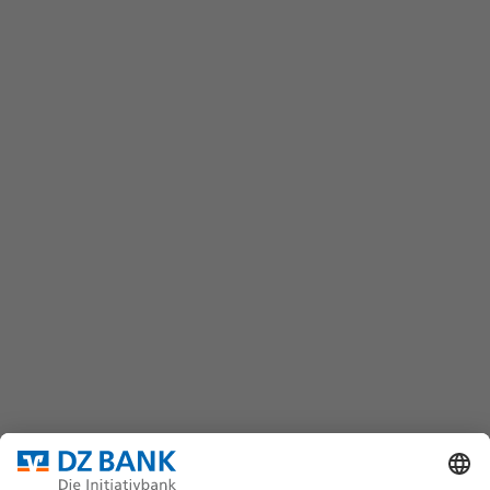
FAQ
Kontaktformular
wertpapiere@dzbank.de
Chat
(069) 7447-7035
DZ BANK AG
Platz der Republik
60325 Frankfurt/M.
Bundesverband für strukturierte Wertpapiere
Datenschutz