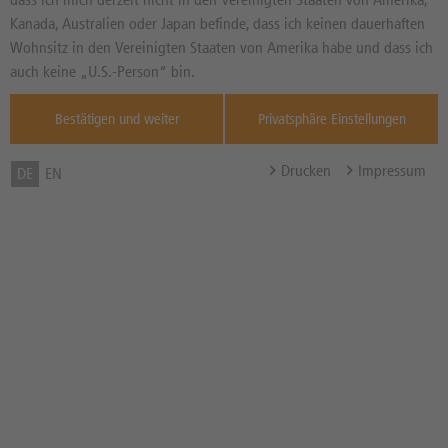
76,37
EUR
--
EUR
Kanada, Australien oder Japan befinde, dass ich keinen dauerhaften
Geld in EUR
Brief in EUR
Wohnsitz in den Vereinigten Staaten von Amerika habe und dass ich
Basiswertkurs:
1,43%
auch keine „U.S.-Person“ bin.
--
EUR
Diff. Vortag in %
Quelle : Xetra ,
Bestätigen und weiter
Privatsphäre Einstellungen
--
Bonus-Schwelle / Bonuslevel
80,00 EUR
Drucken
Impressum
DE
EN
Bonuszahlung
80,00 EUR
Barriere
40,00 EUR
Abstand zur Barriere in %
--
Barriere gebrochen
Nein
Bonusrenditechance in %
--
p.a.
Bezugsverhältnis (BV) /
1,00
Bezugsgröße
Zum Musterdepot hinzufügen