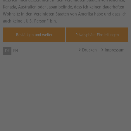
0,02%
515,40
EUR
Kanada, Australien oder Japan befinde, dass ich keinen dauerhaften
Diff. Vortag in %
Quelle : Xetra ,
Wohnsitz in den Vereinigten Staaten von Amerika habe und dass ich
auch keine „U.S.-Person“ bin.
07.08.
Bonus-Schwelle / Bonuslevel
500,00 EUR
Bestätigen und weiter
Privatsphäre Einstellungen
Bonuszahlung
500,00 EUR
Drucken
Impressum
DE
EN
Barriere
400,00 EUR
Abstand zur Barriere in %
22,39%
Barriere gebrochen
Nein
Bonusrenditechance in %
--
p.a.
Bezugsverhältnis (BV) /
1,00
Bezugsgröße
Zum Musterdepot hinzufügen
zum Merkzettel hinzufügen