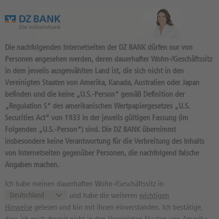
Das Wertpapierportal der DZ BANK
Die nachfolgenden Internetseiten der DZ BANK dürfen nur von
Personen angesehen werden, deren dauerhafter Wohn-/Geschäftssitz
in dem jeweils ausgewählten Land ist, die sich nicht in den
Vereinigten Staaten von Amerika, Kanada, Australien oder Japan
befinden und die keine „U.S.-Person“ gemäß Definition der
178
Produkte
„Regulation S“ des amerikanischen Wertpapiergesetzes „U.S.
BONUS CAP 400 2026/09:
Securities Act“ von 1933 in der jeweils gültigen Fassung (im
Folgenden „U.S.-Person“) sind. Die DZ BANK übernimmt
BASISWERT MUENCHENER
insbesondere keine Verantwortung für die Verbreitung des Inhalts
RUECKVERSICHERUNGS
von Internetseiten gegenüber Personen, die nachfolgend falsche
Angaben machen.
DQ67DY / DE000DQ67DY8 //
Quelle: DZ BANK: Geld
07.08.
, Brief
Ich habe meinen dauerhaften Wohn-/Geschäftssitz in
497,14
EUR
--
EUR
und habe die weiteren
wichtigen
Geld in EUR
Brief in EUR
Hinweise
gelesen und bin mit ihnen einverstanden. Ich bestätige,
Basiswertkurs:
dass ich mich derzeit nicht in den Vereinigten Staaten von Amerika,