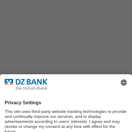
(069) 7447-7035
DZ BANK AG
Platz der Republik
60325 Frankfurt/M.
Bundesverband für strukturierte Wertpapiere
Datenschutz
Privatsphäre Einstellungen
Rechtliche Hinweise
Impressum