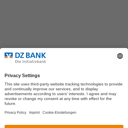
Platz der Republik
60325 Frankfurt/M.
Bundesverband für strukturierte Wertpapiere
Datenschutz
Privatsphäre Einstellungen
Rechtliche Hinweise
Impressum
Marktdaten werden durch Morningstar oder
Solvians
zur
Verfügung gestellt.