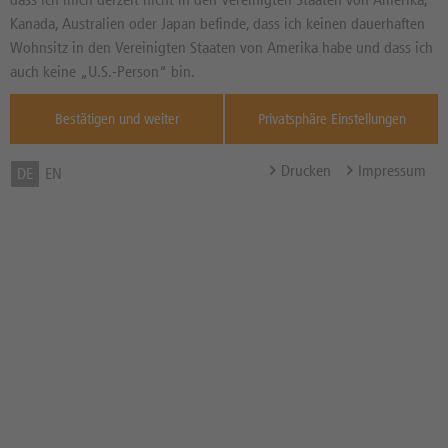
Basiswertkurs:
3,39%
Kanada, Australien oder Japan befinde, dass ich keinen dauerhaften
20,650
EUR
Wohnsitz in den Vereinigten Staaten von Amerika habe und dass ich
Diff. Vortag in %
Quelle : Xetra ,
auch keine „U.S.-Person“ bin.
--
Bestätigen und weiter
Privatsphäre Einstellungen
Basispreis
8,6759 EUR
Knock-Out-Barriere
8,6759 EUR
Drucken
Impressum
DE
EN
Abstand zum Basispreis in %
57,99%
Abstand zum Knock-Out in
57,99%
%
Hebel
1,68x
Bezugsverhältnis (BV) /
0,10
Bezugsgröße
Zum Musterdepot hinzufügen
zum Merkzettel hinzufügen