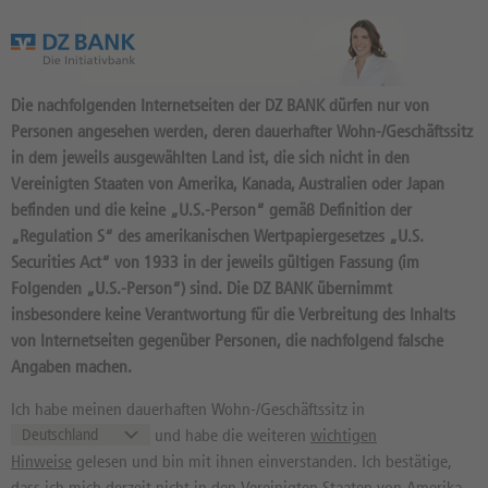
Das Wertpapierportal der DZ BANK
Die nachfolgenden Internetseiten der DZ BANK dürfen nur von
Personen angesehen werden, deren dauerhafter Wohn-/Geschäftssitz
in dem jeweils ausgewählten Land ist, die sich nicht in den
Vereinigten Staaten von Amerika, Kanada, Australien oder Japan
befinden und die keine „U.S.-Person“ gemäß Definition der
19
Produkte
„Regulation S“ des amerikanischen Wertpapiergesetzes „U.S.
ENDLOS TURBO LONG 8,6759
Securities Act“ von 1933 in der jeweils gültigen Fassung (im
Folgenden „U.S.-Person“) sind. Die DZ BANK übernimmt
OPEN END: BASISWERT SFC
insbesondere keine Verantwortung für die Verbreitung des Inhalts
ENERGY
von Internetseiten gegenüber Personen, die nachfolgend falsche
Angaben machen.
DU5G04 / DE000DU5G040 //
Quelle: DZ BANK: Geld
07.08.
11:54:17
, Brief
07.08.
11:54:17
Ich habe meinen dauerhaften Wohn-/Geschäftssitz in
und habe die weiteren
wichtigen
1,22
EUR
1,24
EUR
Hinweise
gelesen und bin mit ihnen einverstanden. Ich bestätige,
Geld in EUR
Brief in EUR
dass ich mich derzeit nicht in den Vereinigten Staaten von Amerika,