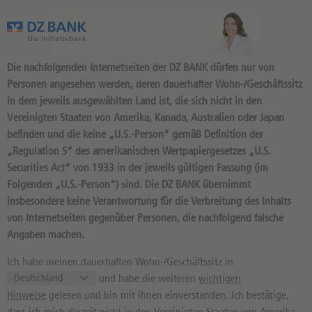
Das Wertpapierportal der DZ BANK
Die nachfolgenden Internetseiten der DZ BANK dürfen nur von
Personen angesehen werden, deren dauerhafter Wohn-/Geschäftssitz
in dem jeweils ausgewählten Land ist, die sich nicht in den
Vereinigten Staaten von Amerika, Kanada, Australien oder Japan
befinden und die keine „U.S.-Person“ gemäß Definition der
116
Produkte
„Regulation S“ des amerikanischen Wertpapiergesetzes „U.S.
BONUS CAP 20 2026/12:
Securities Act“ von 1933 in der jeweils gültigen Fassung (im
Folgenden „U.S.-Person“) sind. Die DZ BANK übernimmt
BASISWERT VONOVIA
insbesondere keine Verantwortung für die Verbreitung des Inhalts
DU5GE7 / DE000DU5GE75 //
von Internetseiten gegenüber Personen, die nachfolgend falsche
Quelle: DZ BANK: Geld
08.06.
, Brief
Angaben machen.
08.06.
20,23
EUR
20,31
EUR
Ich habe meinen dauerhaften Wohn-/Geschäftssitz in
und habe die weiteren
wichtigen
Geld in EUR
Brief in EUR
Hinweise
gelesen und bin mit ihnen einverstanden. Ich bestätige,
Basiswertkurs:
--
dass ich mich derzeit nicht in den Vereinigten Staaten von Amerika,