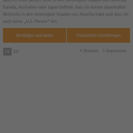
21,050
EUR
Diff. Vortag in %
Kanada, Australien oder Japan befinde, dass ich keinen dauerhaften
Quelle : Xetra ,
Wohnsitz in den Vereinigten Staaten von Amerika habe und dass ich
07.08.
auch keine „U.S.-Person“ bin.
Bonus-Schwelle / Bonuslevel
35,00 EUR
Bestätigen und weiter
Privatsphäre Einstellungen
Bonuszahlung
--
Barriere
20,00 EUR
Drucken
Impressum
DE
EN
Abstand zur Barriere in %
--
Barriere gebrochen
Ja
Bonusrenditechance in %
--
p.a.
Bezugsverhältnis (BV) /
1,00
Bezugsgröße
Zum Musterdepot hinzufügen
zum Merkzettel hinzufügen