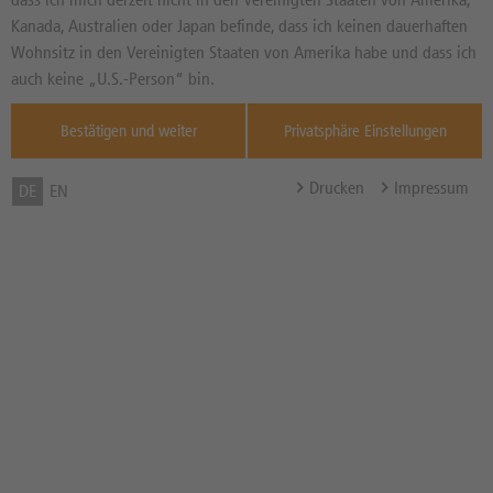
Basiswertkurs:
9,41%
Kanada, Australien oder Japan befinde, dass ich keinen dauerhaften
20,400
EUR
Wohnsitz in den Vereinigten Staaten von Amerika habe und dass ich
Diff. Vortag in %
Quelle : Xetra ,
auch keine „U.S.-Person“ bin.
07.08.
Bestätigen und weiter
Privatsphäre Einstellungen
Basispreis
11,6525 EUR
(Stand 07.08. 04:02 Uhr)
Drucken
Impressum
DE
EN
Knock-Out-Barriere
12,2568 EUR
(Stand 07.08. 04:02 Uhr)
Abstand zum Basispreis in %
42,88%
Abstand zum Knock-Out in
39,92%
%
Hebel
2,14x
Bezugsverhältnis (BV) /
0,10
Bezugsgröße
Zum Musterdepot hinzufügen