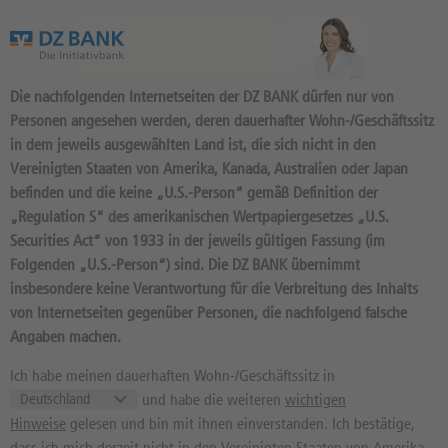
Das Wertpapierportal der DZ BANK
Die nachfolgenden Internetseiten der DZ BANK dürfen nur von
Personen angesehen werden, deren dauerhafter Wohn-/Geschäftssitz
in dem jeweils ausgewählten Land ist, die sich nicht in den
Vereinigten Staaten von Amerika, Kanada, Australien oder Japan
befinden und die keine „U.S.-Person“ gemäß Definition der
14
Produkte
„Regulation S“ des amerikanischen Wertpapiergesetzes „U.S.
MINI-FUTURE LONG 12,2568
Securities Act“ von 1933 in der jeweils gültigen Fassung (im
Folgenden „U.S.-Person“) sind. Die DZ BANK übernimmt
OPEN END: BASISWERT
insbesondere keine Verantwortung für die Verbreitung des Inhalts
STRATEC
von Internetseiten gegenüber Personen, die nachfolgend falsche
Angaben machen.
DU5P7W / DE000DU5P7W3 //
Quelle: DZ BANK: Geld
07.08.
, Brief
07.08.
Ich habe meinen dauerhaften Wohn-/Geschäftssitz in
und habe die weiteren
wichtigen
0,93
EUR
0,98
EUR
Hinweise
gelesen und bin mit ihnen einverstanden. Ich bestätige,
Geld in EUR
Brief in EUR
dass ich mich derzeit nicht in den Vereinigten Staaten von Amerika,