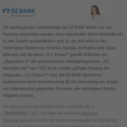
Das Wertpapierportal der DZ BANK
Die nachfolgenden Internetseiten der DZ BANK dürfen nur von
Personen angesehen werden, deren dauerhafter Wohn-/Geschäftssitz
in dem jeweils ausgewählten Land ist, die sich nicht in den
Vereinigten Staaten von Amerika, Kanada, Australien oder Japan
befinden und die keine „U.S.-Person“ gemäß Definition der
10
Produkte
„Regulation S“ des amerikanischen Wertpapiergesetzes „U.S.
AKTIENANLEIHE CLASSIC 4,1%
Securities Act“ von 1933 in der jeweils gültigen Fassung (im
Folgenden „U.S.-Person“) sind. Die DZ BANK übernimmt
2027/03: BASISWERT ENEL
insbesondere keine Verantwortung für die Verbreitung des Inhalts
S.P.A.
von Internetseiten gegenüber Personen, die nachfolgend falsche
Angaben machen.
DU8EFB / DE000DU8EFB2 //
Quelle: DZ BANK: Geld
07.08.
17:39:35
, Brief
07.08.
17:39:35
Ich habe meinen dauerhaften Wohn-/Geschäftssitz in
und habe die weiteren
wichtigen
99,74
%
100,14
%
Hinweise
gelesen und bin mit ihnen einverstanden. Ich bestätige,
Geld in %
Brief in %
dass ich mich derzeit nicht in den Vereinigten Staaten von Amerika,