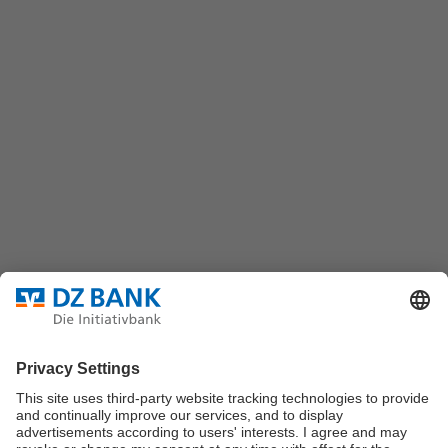
(069) 7447-7035
DZ BANK AG
Platz der Republik
60325 Frankfurt/M.
Bundesverband für strukturierte Wertpapiere
Datenschutz
Privatsphäre Einstellungen
Rechtliche Hinweise
Impressum