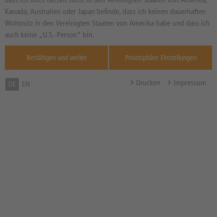
Basiswertkurs:
0,18%
Kanada, Australien oder Japan befinde, dass ich keinen dauerhaften
10,044
EUR
Wohnsitz in den Vereinigten Staaten von Amerika habe und dass ich
Diff. Vortag in %
Quelle : Milan
auch keine „U.S.-Person“ bin.
SeDex ,
Bestätigen und weiter
Privatsphäre Einstellungen
17:35:22
Basispreis
8,00 EUR
Drucken
Impressum
DE
EN
Abstand zum Basispreis in %
20,35%
Zinssatz in % p.a.
4,10% p.a.
Bezugsverhältnis (BV) /
125,00
Bezugsgröße
Max Rendite in % p.a.
3,90% p.a.
Seitwärtsrendite in %
2,39%
Zum Musterdepot hinzufügen
zum Merkzettel hinzufügen