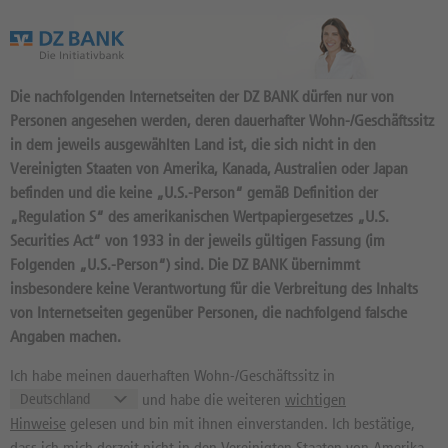
Das Wertpapierportal der DZ BANK
Die nachfolgenden Internetseiten der DZ BANK dürfen nur von
Personen angesehen werden, deren dauerhafter Wohn-/Geschäftssitz
in dem jeweils ausgewählten Land ist, die sich nicht in den
Vereinigten Staaten von Amerika, Kanada, Australien oder Japan
befinden und die keine „U.S.-Person“ gemäß Definition der
150
Produkte
„Regulation S“ des amerikanischen Wertpapiergesetzes „U.S.
DISCOUNT 10 2027/03:
Securities Act“ von 1933 in der jeweils gültigen Fassung (im
Folgenden „U.S.-Person“) sind. Die DZ BANK übernimmt
BASISWERT K+S
insbesondere keine Verantwortung für die Verbreitung des Inhalts
DU8NYZ / DE000DU8NYZ3 //
von Internetseiten gegenüber Personen, die nachfolgend falsche
Quelle: DZ BANK: Geld
07.08.
Angaben machen.
21:55:05
, Brief
07.08.
21:55:05
9,63
EUR
9,66
EUR
Ich habe meinen dauerhaften Wohn-/Geschäftssitz in
und habe die weiteren
wichtigen
Geld in EUR
Brief in EUR
Hinweise
gelesen und bin mit ihnen einverstanden. Ich bestätige,
Basiswertkurs:
-0,10%
dass ich mich derzeit nicht in den Vereinigten Staaten von Amerika,