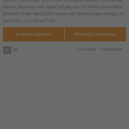
14,440
EUR
Diff. Vortag in %
Kanada, Australien oder Japan befinde, dass ich keinen dauerhaften
Quelle : Xetra ,
Wohnsitz in den Vereinigten Staaten von Amerika habe und dass ich
17:35:10
auch keine „U.S.-Person“ bin.
Max Rendite
3,52%
Bestätigen und weiter
Privatsphäre Einstellungen
Max Rendite in % p.a.
5,52% p.a.
Discount in %
33,10%
Drucken
Impressum
DE
EN
Cap
10,00 EUR
Abstand zum Cap in %
-30,75%
Bezugsverhältnis (BV) /
1,00
Bezugsgröße
Zum Musterdepot hinzufügen
zum Merkzettel hinzufügen