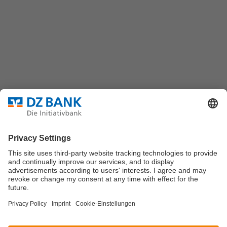
DZ BANK AG
Platz der Republik
60325 Frankfurt/M.
Bundesverband für strukturierte Wertpapiere
Datenschutz
Privatsphäre Einstellungen
Rechtliche Hinweise
Impressum
Marktdaten werden durch Morningstar oder
Solvians
zur
Verfügung gestellt.