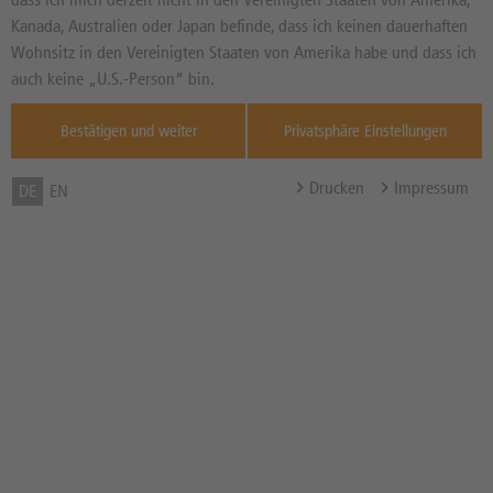
16,180
EUR
Diff. Vortag in %
Kanada, Australien oder Japan befinde, dass ich keinen dauerhaften
Quelle : Xetra ,
Wohnsitz in den Vereinigten Staaten von Amerika habe und dass ich
--
auch keine „U.S.-Person“ bin.
Bonus-Schwelle / Bonuslevel
20,00 EUR
Bestätigen und weiter
Privatsphäre Einstellungen
Bonuszahlung
--
Barriere
10,00 EUR
Drucken
Impressum
DE
EN
Abstand zur Barriere in %
38,20%
Barriere gebrochen
Nein
Bonusrenditechance in %
16,07% p.a.
p.a.
Bezugsverhältnis (BV) /
1,00
Bezugsgröße
Zum Musterdepot hinzufügen
zum Merkzettel hinzufügen