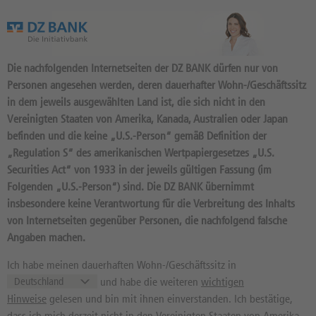
Das Wertpapierportal der DZ BANK
Die nachfolgenden Internetseiten der DZ BANK dürfen nur von
Personen angesehen werden, deren dauerhafter Wohn-/Geschäftssitz
in dem jeweils ausgewählten Land ist, die sich nicht in den
Vereinigten Staaten von Amerika, Kanada, Australien oder Japan
befinden und die keine „U.S.-Person“ gemäß Definition der
41
Produkte
„Regulation S“ des amerikanischen Wertpapiergesetzes „U.S.
BONUS CAP 10 2026/09:
Securities Act“ von 1933 in der jeweils gültigen Fassung (im
Folgenden „U.S.-Person“) sind. Die DZ BANK übernimmt
BASISWERT LANXESS
insbesondere keine Verantwortung für die Verbreitung des Inhalts
DU8ZN6 / DE000DU8ZN60 //
von Internetseiten gegenüber Personen, die nachfolgend falsche
Quelle: DZ BANK: Geld
07.08.
Angaben machen.
13:37:44
, Brief --
19,66
EUR
--
EUR
Ich habe meinen dauerhaften Wohn-/Geschäftssitz in
und habe die weiteren
wichtigen
Geld in EUR
Brief in EUR
Hinweise
gelesen und bin mit ihnen einverstanden. Ich bestätige,
Basiswertkurs:
-0,25%
dass ich mich derzeit nicht in den Vereinigten Staaten von Amerika,