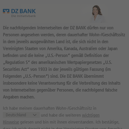
Das Wertpapierportal der DZ BANK
Die nachfolgenden Internetseiten der DZ BANK dürfen nur von
Personen angesehen werden, deren dauerhafter Wohn-/Geschäftssitz
in dem jeweils ausgewählten Land ist, die sich nicht in den
Vereinigten Staaten von Amerika, Kanada, Australien oder Japan
befinden und die keine „U.S.-Person“ gemäß Definition der
11
Produkte
„Regulation S“ des amerikanischen Wertpapiergesetzes „U.S.
ENDLOS TURBO LONG 32,554
Securities Act“ von 1933 in der jeweils gültigen Fassung (im
Folgenden „U.S.-Person“) sind. Die DZ BANK übernimmt
OPEN END: BASISWERT
insbesondere keine Verantwortung für die Verbreitung des Inhalts
ENERGIEKONTOR
von Internetseiten gegenüber Personen, die nachfolgend falsche
Angaben machen.
DU9QMU / DE000DU9QMU0 //
Quelle: DZ BANK: Geld
07.08.
, Brief
07.08.
Ich habe meinen dauerhaften Wohn-/Geschäftssitz in
und habe die weiteren
wichtigen
0,24
EUR
0,33
EUR
Hinweise
gelesen und bin mit ihnen einverstanden. Ich bestätige,
Geld in EUR
Brief in EUR
dass ich mich derzeit nicht in den Vereinigten Staaten von Amerika,