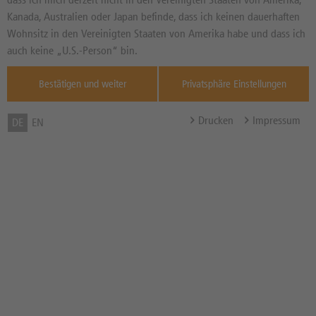
Basiswertkurs:
-11,11%
Kanada, Australien oder Japan befinde, dass ich keinen dauerhaften
34,950
EUR
Wohnsitz in den Vereinigten Staaten von Amerika habe und dass ich
Diff. Vortag in %
Quelle : Xetra ,
auch keine „U.S.-Person“ bin.
07.08.
Bestätigen und weiter
Privatsphäre Einstellungen
Basispreis
32,554 EUR
(Stand 07.08. 04:02 Uhr)
Drucken
Impressum
DE
EN
Knock-Out-Barriere
32,554 EUR
(Stand 07.08. 04:02 Uhr)
Abstand zum Basispreis in %
6,86%
Abstand zum Knock-Out in
6,86%
%
Hebel
10,59x
Bezugsverhältnis (BV) /
0,10
Bezugsgröße
Zum Musterdepot hinzufügen