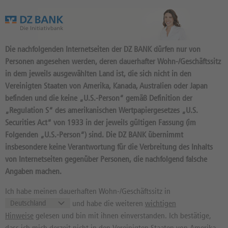
Das Wertpapierportal der DZ BANK
Die nachfolgenden Internetseiten der DZ BANK dürfen nur von
Personen angesehen werden, deren dauerhafter Wohn-/Geschäftssitz
in dem jeweils ausgewählten Land ist, die sich nicht in den
Vereinigten Staaten von Amerika, Kanada, Australien oder Japan
befinden und die keine „U.S.-Person“ gemäß Definition der
150
Produkte
„Regulation S“ des amerikanischen Wertpapiergesetzes „U.S.
DISCOUNT 12 2026/09:
Securities Act“ von 1933 in der jeweils gültigen Fassung (im
Folgenden „U.S.-Person“) sind. Die DZ BANK übernimmt
BASISWERT K+S
insbesondere keine Verantwortung für die Verbreitung des Inhalts
DY54NS / DE000DY54NS1 //
von Internetseiten gegenüber Personen, die nachfolgend falsche
Quelle: DZ BANK: Geld
05.08.
, Brief
Angaben machen.
05.08.
11,98
EUR
12,01
EUR
Ich habe meinen dauerhaften Wohn-/Geschäftssitz in
und habe die weiteren
wichtigen
Geld in EUR
Brief in EUR
Hinweise
gelesen und bin mit ihnen einverstanden. Ich bestätige,
Basiswertkurs:
0,00%
dass ich mich derzeit nicht in den Vereinigten Staaten von Amerika,