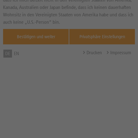
14,510
EUR
Diff. Vortag in %
Kanada, Australien oder Japan befinde, dass ich keinen dauerhaften
Quelle : Xetra ,
Wohnsitz in den Vereinigten Staaten von Amerika habe und dass ich
05.08.
auch keine „U.S.-Person“ bin.
Max Rendite
-0,08%
Bestätigen und weiter
Privatsphäre Einstellungen
Max Rendite in % p.a.
-0,63% p.a.
Discount in %
17,23%
Drucken
Impressum
DE
EN
Cap
12,00 EUR
Abstand zum Cap in %
-17,30%
Bezugsverhältnis (BV) /
1,00
Bezugsgröße
Zum Musterdepot hinzufügen
zum Merkzettel hinzufügen
Hinweis der DZ BANK: