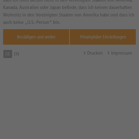
Basiswertkurs:
-4,35%
Kanada, Australien oder Japan befinde, dass ich keinen dauerhaften
20,000
EUR
Wohnsitz in den Vereinigten Staaten von Amerika habe und dass ich
Diff. Vortag in %
Quelle : Xetra ,
auch keine „U.S.-Person“ bin.
--
Bestätigen und weiter
Privatsphäre Einstellungen
Basispreis
15,8495 EUR
(Stand 05.08. 04:02 Uhr)
Drucken
Impressum
DE
EN
Knock-Out-Barriere
15,8495 EUR
(Stand 05.08. 04:02 Uhr)
Abstand zum Basispreis in %
20,75%
Abstand zum Knock-Out in
20,75%
%
Hebel
4,40x
Bezugsverhältnis (BV) /
0,10
Bezugsgröße
Zum Musterdepot hinzufügen