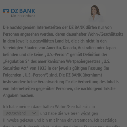
Das Wertpapierportal der DZ BANK
Die nachfolgenden Internetseiten der DZ BANK dürfen nur von
Personen angesehen werden, deren dauerhafter Wohn-/Geschäftssitz
in dem jeweils ausgewählten Land ist, die sich nicht in den
Vereinigten Staaten von Amerika, Kanada, Australien oder Japan
befinden und die keine „U.S.-Person“ gemäß Definition der
12
Produkte
„Regulation S“ des amerikanischen Wertpapiergesetzes „U.S.
ENDLOS TURBO LONG 15,8495
Securities Act“ von 1933 in der jeweils gültigen Fassung (im
Folgenden „U.S.-Person“) sind. Die DZ BANK übernimmt
OPEN END: BASISWERT
insbesondere keine Verantwortung für die Verbreitung des Inhalts
STRATEC
von Internetseiten gegenüber Personen, die nachfolgend falsche
Angaben machen.
DY6G5V / DE000DY6G5V1 //
Quelle: DZ BANK: Geld
06.08.
17:29:09
, Brief
06.08.
17:29:09
Ich habe meinen dauerhaften Wohn-/Geschäftssitz in
und habe die weiteren
wichtigen
0,44
EUR
0,46
EUR
Hinweise
gelesen und bin mit ihnen einverstanden. Ich bestätige,
Geld in EUR
Brief in EUR
dass ich mich derzeit nicht in den Vereinigten Staaten von Amerika,