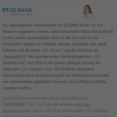
Das Wertpapierportal der DZ BANK
Die nachfolgenden Internetseiten der DZ BANK dürfen nur von
Personen angesehen werden, deren dauerhafter Wohn-/Geschäftssitz
in dem jeweils ausgewählten Land ist, die sich nicht in den
Vereinigten Staaten von Amerika, Kanada, Australien oder Japan
befinden und die keine „U.S.-Person“ gemäß Definition der
NACHRICHTEN UND ANALYSEN FÜR
„Regulation S“ des amerikanischen Wertpapiergesetzes „U.S.
Securities Act“ von 1933 in der jeweils gültigen Fassung (im
Folgenden „U.S.-Person“) sind. Die DZ BANK übernimmt
insbesondere keine Verantwortung für die Verbreitung des Inhalts
von Internetseiten gegenüber Personen, die nachfolgend falsche
Angaben machen.
Suchen
Ich habe meinen dauerhaften Wohn-/Geschäftssitz in
und habe die weiteren
wichtigen
06.08.2026 | 16:18:25 (dpa-AFX)
Hinweise
gelesen und bin mit ihnen einverstanden. Ich bestätige,
Bundesverkehrsminister kündigt
dass ich mich derzeit nicht in den Vereinigten Staaten von Amerika,