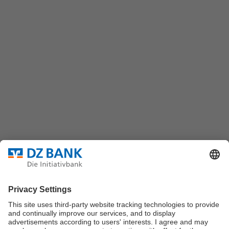
(069) 7447-7035
DZ BANK AG
Platz der Republik
60325 Frankfurt/M.
Bundesverband für strukturierte Wertpapiere
Datenschutz
Privatsphäre Einstellungen
Rechtliche Hinweise
Impressum