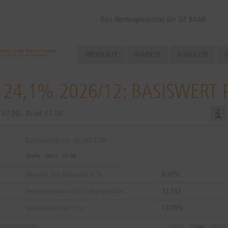
Das Wertpapierportal der DZ BANK
PRODUKTE
MÄRKTE
MAGAZIN
I
 24,1% 2026/12: BASISWERT
d
07.08.
, Brief
07.08.
Basiswertkurs:
EUR
30,060
Quelle : Xetra ,
07.08.
Abstand zum Basispreis in %
0,20%
Bezugsverhältnis (BV) / Bezugsgröße
33,333
Seitwärtsrendite in %
13,79%