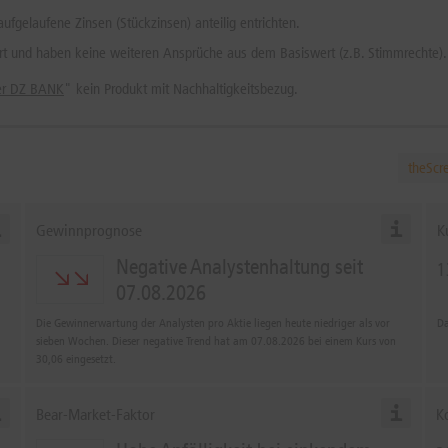
fgelaufene Zinsen (Stückzinsen) anteilig entrichten.
rt und haben keine weiteren Ansprüche aus dem Basiswert (z.B. Stimmrechte).
der DZ BANK
" kein Produkt mit Nachhaltigkeitsbezug.
theScr
Gewinnprognose
K
Negative Analystenhaltung seit
1
07.08.2026
Die Gewinnerwartung der Analysten pro Aktie liegen heute niedriger als vor
Da
sieben Wochen. Dieser negative Trend hat am 07.08.2026 bei einem Kurs von
30,06
eingesetzt.
Bear-Market-Faktor
K