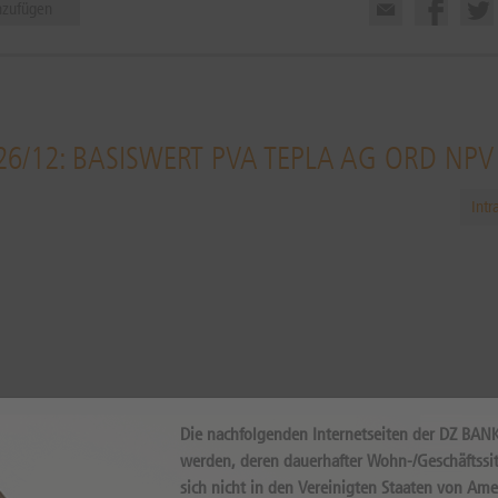
nzufügen
26/12: BASISWERT PVA TEPLA AG ORD NPV
Intr
Internal error, please try again!
Die nachfolgenden Internetseiten der DZ BAN
werden, deren dauerhafter Wohn-/Geschäftssit
sich nicht in den Vereinigten Staaten von Ame