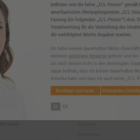
befinden und die keine „U.S.-Person“ gemäß D
amerikanischen Wertpapiergesetzes „U.S. Secur
Fassung (im Folgenden „U.S.-Person“) sind. 
Verantwortung für die Verbreitung des Inhalt
die nachfolgend falsche Angaben machen.
können sowohl niedriger als auch höher ausfallen. Falls Kurse in Fremdwährung notieren, kann
Ich habe meinen dauerhaften Wohn-/Geschäfts
weiteren
wichtigen Hinweise
gelesen und bin m
ich mich derzeit nicht in den Vereinigten Sta
Japan befinde, dass ich keinen dauerhaften Wo
Amerika habe und dass ich auch keine „U.S.-P
 DE000DN0BSN2
Letzter Bewertungstag
Bestätigen und weiter
Privatsphäre Einstell
AG
Zahltag
Fälligkeitsdatum
DE
EN
ihe
Bezugsverhältnis
he Classic
Basispreis
Nennbetrag