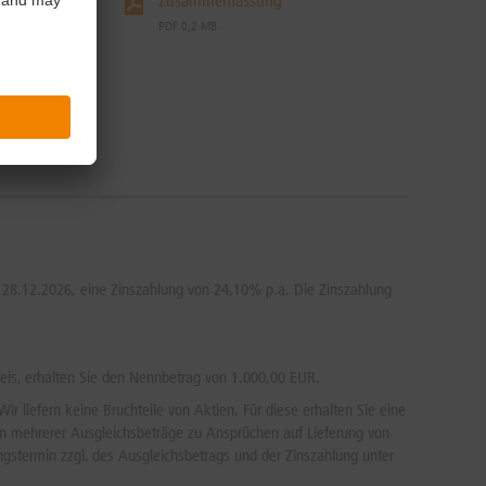
Zusammenfassung
PDF 0,2 MB
er 28.12.2026, eine Zinszahlung von 24,10% p.a. Die Zinszahlung
eis, erhalten Sie den Nennbetrag von 1.000,00 EUR.
r liefern keine Bruchteile von Aktien. Für diese erhalten Sie eine
sen mehrerer Ausgleichsbeträge zu Ansprüchen auf Lieferung von
ngstermin zzgl. des Ausgleichsbetrags und der Zinszahlung unter