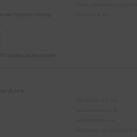
Bereits aufgelaufene Stückzinse
ch oder Physische Lieferung
Zinssatz in % p.a.
6
6
6
:00
Hinweise zur Kursstellung
rief 95,14 %
Max Rendite in % p.a.
Seitwärtsrendite in %
Seitwärtsrendite p.a.
Performance seit Auflegung in 