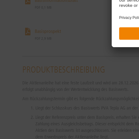
Basisinformationsblatt
Pro
PDF 0,1 MB
PDF 
Basisprospekt
Gru
PDF 2,9 MB
PDF 
PRODUKTBESCHREIBUNG
Die Aktienanleihe hat eine feste Laufzeit und wird am 28.12.2026
erfolgt unabhängig von der Wertentwicklung des Basiswerts.
Am Rückzahlungstermin gibt es folgende Rückzahlungsmöglichkei
Liegt der Schlusskurs des Basiswerts PVA Tepla AG an der
Liegt der Referenzpreis unter dem Basispreis, erhalten Sie
Zahlung eines Ausgleichsbetrags. Dieser entspricht dem R
Aktien des Basiswerts ist ausgeschlossen. Sie erleiden ei
dem Erwerbspreis der Aktienanleihe liegt.