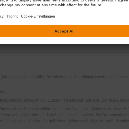
duktinformation
Endgültige Bedingungen
0,1 MB
PDF 0,3 MB
ndlagenbroschüren
Kostenhistorie
2,3 MB
PDF 0,1 MB
 (Rückzahlungstermin) fällig. Sie erhalten am Zinszahlungstermin, ebenfalls d
ten:
 maßgeblichen Börse am 18.12.2026 (Referenzpreis) auf oder über dem Basispr
 eine durch das Bezugsverhältnis bestimmte Anzahl von Aktien des Basiswerts. Wi
eferenzpreis multipliziert mit dem Bruchteil des Basiswerts. Ein Zusammenfas
nen Verlust, wenn der Wert der gelieferten Aktien des Basiswerts am Rückzahlu