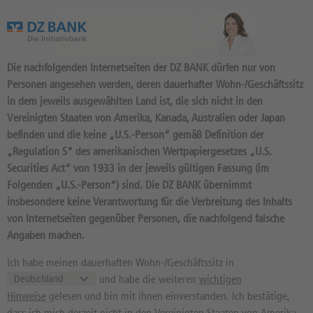
Das Wertpapierportal der DZ BANK
Die nachfolgenden Internetseiten der DZ BANK dürfen nur von
Personen angesehen werden, deren dauerhafter Wohn-/Geschäftssitz
in dem jeweils ausgewählten Land ist, die sich nicht in den
Vereinigten Staaten von Amerika, Kanada, Australien oder Japan
befinden und die keine „U.S.-Person“ gemäß Definition der
137
Produkte
„Regulation S“ des amerikanischen Wertpapiergesetzes „U.S.
ENDLOS TURBO SHORT 108,077
Securities Act“ von 1933 in der jeweils gültigen Fassung (im
Folgenden „U.S.-Person“) sind. Die DZ BANK übernimmt
OPEN END: BASISWERT BRENT
insbesondere keine Verantwortung für die Verbreitung des Inhalts
OIL (ICE EUROPE) [10.2026]
von Internetseiten gegenüber Personen, die nachfolgend falsche
Angaben machen.
DU854T / DE000DU854T2 //
Quelle: DZ BANK: Geld
07.08.
11:40:45
, Brief
07.08.
11:40:45
Ich habe meinen dauerhaften Wohn-/Geschäftssitz in
und habe die weiteren
wichtigen
22,53
EUR
22,53
EUR
Hinweise
gelesen und bin mit ihnen einverstanden. Ich bestätige,
Geld in EUR
Brief in EUR
dass ich mich derzeit nicht in den Vereinigten Staaten von Amerika,