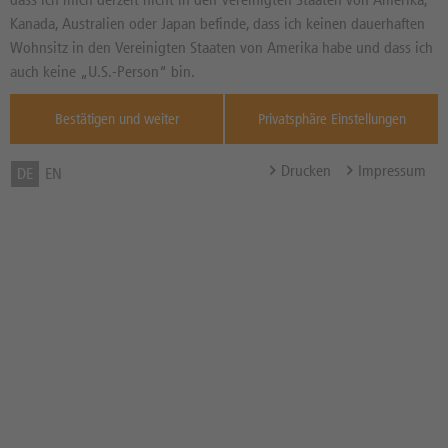
Basiswertkurs:
1,85%
Kanada, Australien oder Japan befinde, dass ich keinen dauerhaften
82,79
USD
Wohnsitz in den Vereinigten Staaten von Amerika habe und dass ich
Diff. Vortag in %
Quelle : ICE Fut
auch keine „U.S.-Person“ bin.
Eur ,
11:30:38
Bestätigen und weiter
Privatsphäre Einstellungen
Basispreis
108,077 USD
Knock-Out-Barriere
108,077 USD
Drucken
Impressum
DE
EN
Abstand zum Basispreis in %
30,54%
Abstand zum Knock-Out in
30,54%
%
Hebel
3,16x
Bezugsverhältnis (BV) /
1,00
Bezugsgröße
Zum Musterdepot hinzufügen
zum Merkzettel hinzufügen