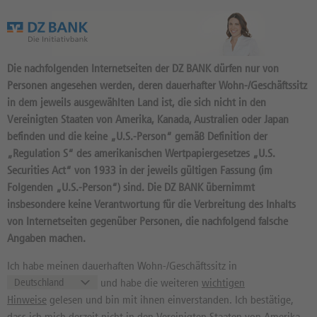
Das Wertpapierportal der DZ BANK
Die nachfolgenden Internetseiten der DZ BANK dürfen nur von
Personen angesehen werden, deren dauerhafter Wohn-/Geschäftssitz
in dem jeweils ausgewählten Land ist, die sich nicht in den
Vereinigten Staaten von Amerika, Kanada, Australien oder Japan
befinden und die keine „U.S.-Person“ gemäß Definition der
130
Produkte
„Regulation S“ des amerikanischen Wertpapiergesetzes „U.S.
MINI-FUTURE SHORT 95,871
Securities Act“ von 1933 in der jeweils gültigen Fassung (im
Folgenden „U.S.-Person“) sind. Die DZ BANK übernimmt
OPEN END: BASISWERT BRENT
insbesondere keine Verantwortung für die Verbreitung des Inhalts
OIL (ICE EUROPE) [10.2026]
von Internetseiten gegenüber Personen, die nachfolgend falsche
Angaben machen.
DN1VQB / DE000DN1VQB7 //
Quelle: DZ BANK: Geld
07.08.
, Brief
07.08.
Ich habe meinen dauerhaften Wohn-/Geschäftssitz in
und habe die weiteren
wichtigen
14,77
EUR
14,78
EUR
Hinweise
gelesen und bin mit ihnen einverstanden. Ich bestätige,
Geld in EUR
Brief in EUR
dass ich mich derzeit nicht in den Vereinigten Staaten von Amerika,