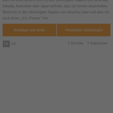
Basiswertkurs:
4,83%
Kanada, Australien oder Japan befinde, dass ich keinen dauerhaften
82,38
USD
Wohnsitz in den Vereinigten Staaten von Amerika habe und dass ich
Diff. Vortag in %
Quelle : ICE Fut
auch keine „U.S.-Person“ bin.
Eur ,
07.08.
Bestätigen und weiter
Privatsphäre Einstellungen
Basispreis
98,827 USD
(Stand 07.08. 04:02 Uhr)
Drucken
Impressum
DE
EN
Knock-Out-Barriere
95,871 USD
(Stand 07.08. 04:02 Uhr)
Abstand zum Basispreis in %
19,96%
Abstand zum Knock-Out in
16,38%
%
Hebel
4,79x
Bezugsverhältnis (BV) /
1,00
Bezugsgröße
Zum Musterdepot hinzufügen