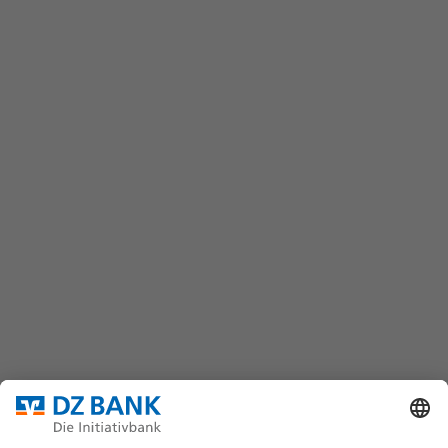
FAQ
Kontaktformular
wertpapiere@dzbank.de
Chat
(069) 7447-7035
DZ BANK AG
Platz der Republik
60325 Frankfurt/M.
Bundesverband für strukturierte Wertpapiere
Datenschutz
Privatsphäre Einstellungen