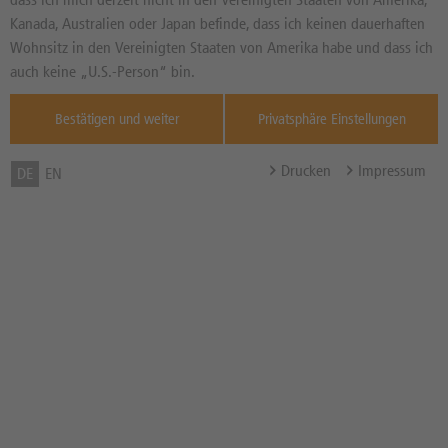
NEUTRAL
Seit dem 28.07.2026
Kanada, Australien oder Japan befinde, dass ich keinen dauerhaften
Wohnsitz in den Vereinigten Staaten von Amerika habe und dass ich
Informationen von
thescreener.com
auch keine „U.S.-Person“ bin.
Durchnitt 3 Mt.
Bestätigen und weiter
Privatsphäre Einstellungen
DPA-AFX Analyzer / Copyright dpa-AFX /
Weitere Hinweise
Drucken
Impressum
DE
EN
Zum Musterdepot hinzufügen
zum Merkzettel hinzufügen
TOOLS