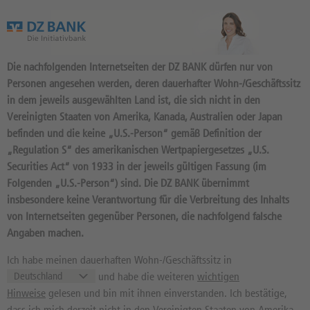
Das Wertpapierportal der DZ BANK
Die nachfolgenden Internetseiten der DZ BANK dürfen nur von
Personen angesehen werden, deren dauerhafter Wohn-/Geschäftssitz
in dem jeweils ausgewählten Land ist, die sich nicht in den
Vereinigten Staaten von Amerika, Kanada, Australien oder Japan
befinden und die keine „U.S.-Person“ gemäß Definition der
304
Produkte
„Regulation S“ des amerikanischen Wertpapiergesetzes „U.S.
BECHTLE AG
Securities Act“ von 1933 in der jeweils gültigen Fassung (im
Folgenden „U.S.-Person“) sind. Die DZ BANK übernimmt
515870 / DE0005158703 //
insbesondere keine Verantwortung für die Verbreitung des Inhalts
Quelle: Xetra:
07.08.2026, 17:35:14
von Internetseiten gegenüber Personen, die nachfolgend falsche
37,600
EUR
1,46%
Angaben machen.
Kurs
Diff. Vortag in %
Ich habe meinen dauerhaften Wohn-/Geschäftssitz in
24,560 EUR
45,140 EUR
und habe die weiteren
wichtigen
52 Wochen Tief
52 Wochen Hoch
Hinweise
gelesen und bin mit ihnen einverstanden. Ich bestätige,
dass ich mich derzeit nicht in den Vereinigten Staaten von Amerika,